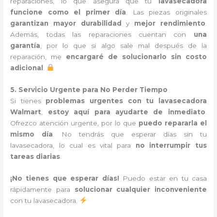
reparaciones, lo que asegura que tu
lavasecadora
funcione como el primer día
. Las piezas originales
garantizan mayor durabilidad
y
mejor rendimiento
.
Además, todas las reparaciones cuentan con
una
garantía
, por lo que si algo sale mal después de la
reparación, me
encargaré de solucionarlo sin costo
adicional
.
5. Servicio Urgente para No Perder Tiempo
Si tienes
problemas urgentes con tu lavasecadora
Walmart
,
estoy aquí para ayudarte de inmediato
.
Ofrezco atención urgente, por lo que
puedo repararla el
mismo día
. No tendrás que esperar días sin tu
lavasecadora, lo cual es vital para
no interrumpir tus
tareas diarias
.
¡No tienes que esperar días!
Puedo estar en tu casa
rápidamente para
solucionar cualquier inconveniente
con tu lavasecadora.