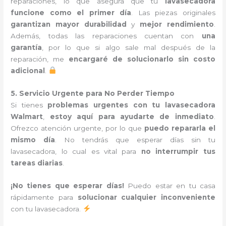
reparaciones, lo que asegura que tu
lavasecadora
funcione como el primer día
. Las piezas originales
garantizan mayor durabilidad
y
mejor rendimiento
.
Además, todas las reparaciones cuentan con
una
garantía
, por lo que si algo sale mal después de la
reparación, me
encargaré de solucionarlo sin costo
adicional
.
5. Servicio Urgente para No Perder Tiempo
Si tienes
problemas urgentes con tu lavasecadora
Walmart
,
estoy aquí para ayudarte de inmediato
.
Ofrezco atención urgente, por lo que
puedo repararla el
mismo día
. No tendrás que esperar días sin tu
lavasecadora, lo cual es vital para
no interrumpir tus
tareas diarias
.
¡No tienes que esperar días!
Puedo estar en tu casa
rápidamente para
solucionar cualquier inconveniente
con tu lavasecadora.