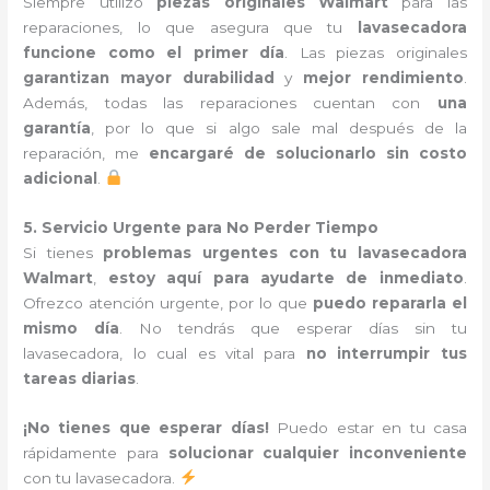
Siempre utilizo
piezas originales Walmart
para las
reparaciones, lo que asegura que tu
lavasecadora
funcione como el primer día
. Las piezas originales
garantizan mayor durabilidad
y
mejor rendimiento
.
Además, todas las reparaciones cuentan con
una
garantía
, por lo que si algo sale mal después de la
reparación, me
encargaré de solucionarlo sin costo
adicional
.
5. Servicio Urgente para No Perder Tiempo
Si tienes
problemas urgentes con tu lavasecadora
Walmart
,
estoy aquí para ayudarte de inmediato
.
Ofrezco atención urgente, por lo que
puedo repararla el
mismo día
. No tendrás que esperar días sin tu
lavasecadora, lo cual es vital para
no interrumpir tus
tareas diarias
.
¡No tienes que esperar días!
Puedo estar en tu casa
rápidamente para
solucionar cualquier inconveniente
con tu lavasecadora.