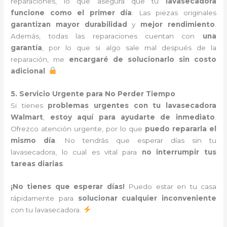
reparaciones, lo que asegura que tu
lavasecadora
funcione como el primer día
. Las piezas originales
garantizan mayor durabilidad
y
mejor rendimiento
.
Además, todas las reparaciones cuentan con
una
garantía
, por lo que si algo sale mal después de la
reparación, me
encargaré de solucionarlo sin costo
adicional
.
5. Servicio Urgente para No Perder Tiempo
Si tienes
problemas urgentes con tu lavasecadora
Walmart
,
estoy aquí para ayudarte de inmediato
.
Ofrezco atención urgente, por lo que
puedo repararla el
mismo día
. No tendrás que esperar días sin tu
lavasecadora, lo cual es vital para
no interrumpir tus
tareas diarias
.
¡No tienes que esperar días!
Puedo estar en tu casa
rápidamente para
solucionar cualquier inconveniente
con tu lavasecadora.