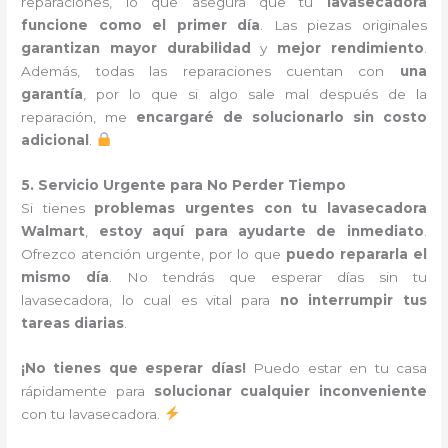
reparaciones, lo que asegura que tu
lavasecadora
funcione como el primer día
. Las piezas originales
garantizan mayor durabilidad
y
mejor rendimiento
.
Además, todas las reparaciones cuentan con
una
garantía
, por lo que si algo sale mal después de la
reparación, me
encargaré de solucionarlo sin costo
adicional
.
5. Servicio Urgente para No Perder Tiempo
Si tienes
problemas urgentes con tu lavasecadora
Walmart
,
estoy aquí para ayudarte de inmediato
.
Ofrezco atención urgente, por lo que
puedo repararla el
mismo día
. No tendrás que esperar días sin tu
lavasecadora, lo cual es vital para
no interrumpir tus
tareas diarias
.
¡No tienes que esperar días!
Puedo estar en tu casa
rápidamente para
solucionar cualquier inconveniente
con tu lavasecadora.