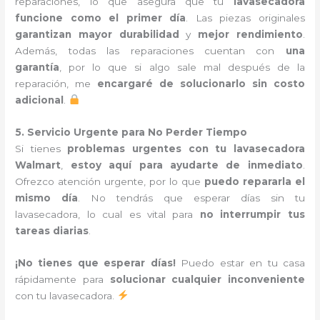
reparaciones, lo que asegura que tu
lavasecadora
funcione como el primer día
. Las piezas originales
garantizan mayor durabilidad
y
mejor rendimiento
.
Además, todas las reparaciones cuentan con
una
garantía
, por lo que si algo sale mal después de la
reparación, me
encargaré de solucionarlo sin costo
adicional
.
5. Servicio Urgente para No Perder Tiempo
Si tienes
problemas urgentes con tu lavasecadora
Walmart
,
estoy aquí para ayudarte de inmediato
.
Ofrezco atención urgente, por lo que
puedo repararla el
mismo día
. No tendrás que esperar días sin tu
lavasecadora, lo cual es vital para
no interrumpir tus
tareas diarias
.
¡No tienes que esperar días!
Puedo estar en tu casa
rápidamente para
solucionar cualquier inconveniente
con tu lavasecadora.