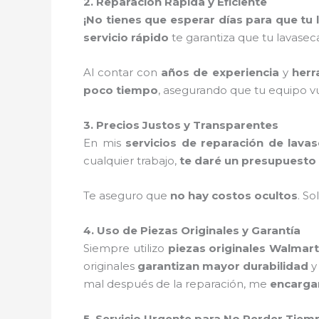
2. Reparación Rápida y Eficiente
¡No tienes que esperar días para que tu
servicio rápido
te garantiza que tu lavase
Al contar con
años de experiencia
y
herr
poco tiempo
, asegurando que tu equipo vu
3. Precios Justos y Transparentes
En mis
servicios de reparación de lav
cualquier trabajo,
te daré un presupuesto 
Te aseguro que
no hay costos ocultos
. S
4. Uso de Piezas Originales y Garantía
Siempre utilizo
piezas originales Walmart
originales
garantizan mayor durabilidad
mal después de la reparación, me
encargar
5. Servicio Urgente para No Perder Tiem