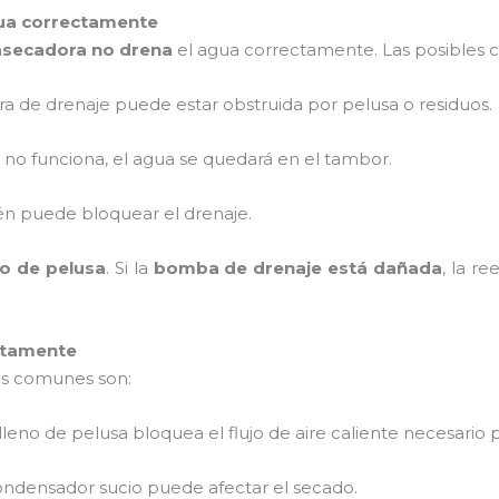
gua correctamente
asecadora no drena
el agua correctamente. Las posibles c
a de drenaje puede estar obstruida por pelusa o residuos.
a no funciona, el agua se quedará en el tambor.
bién puede bloquear el drenaje.
tro de pelusa
. Si la
bomba de drenaje está dañada
, la r
ctamente
más comunes son:
o lleno de pelusa bloquea el flujo de aire caliente necesario 
condensador sucio puede afectar el secado.