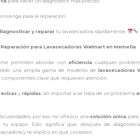
rca
para hacer un diagnóstico más preciso.
onvenga para la reparación.
diagnosticar y reparar
tu lavasecadora rápidamente.
 de Reparación para Lavasecadoras Walmart en Memetla
da me permiten abordar con
eficiencia
cualquier problem
eparado una amplia gama de modelos de
lavasecadoras 
s componentes clave que requieren atención.
ecisas
y
rápidas
, sin importar si se trata de un problema
e
ticularidades, por eso no ofrezco una
solución única
para 
tu equipo. Esto significa que, después de diagnostic
asecadora y te explico en qué consisten.