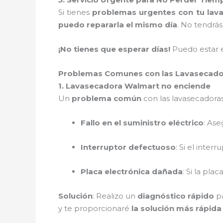
Si tienes
problemas urgentes con tu lav
puedo repararla el mismo día
. No tendrás
¡No tienes que esperar días!
Puedo estar 
Problemas Comunes con las Lavasecado
1. Lavasecadora Walmart no enciende
Un
problema común
con las lavasecadora
Fallo en el suministro eléctrico
: As
Interruptor defectuoso
: Si el inte
Placa electrónica dañada
: Si la pla
Solución
: Realizo un
diagnóstico rápido
pa
y te proporcionaré
la solución más rápida