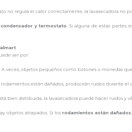
stato no regula el calor correctamente, la lavasecadora no
el condensador y termostato
. Si alguna de estas partes 
Walmart
puede ser por:
: A veces, objetos pequeños como botones o monedas qued
os rodamientos están dañados, producirán ruidos durante el c
 está bien distribuida, la lavasecadora puede hacer ruidos y 
ay objetos atrapados. Si los
rodamientos están dañados