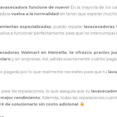
 lavasecadora funcione de nuevo!
En la mayoría de los ca
cadora
vuelva a la normalidad
sin tener que esperar much
amientas especializadas
, puedo reparar
lavasecadoras
elva a funcionar perfectamente para que no interrumpas tu 
asecadoras Walmart en Memetla
,
te ofrezco precios ju
claro
y sin sorpresas. Así, sabrás exactamente cuánto pagar
olo pagarás por lo que realmente necesites para que tu
lav
para las reparaciones, lo que asegura que tu
lavasecador
y
mejor rendimiento
. Además, todas las reparaciones cue
é de solucionarlo sin costo adicional
.
po