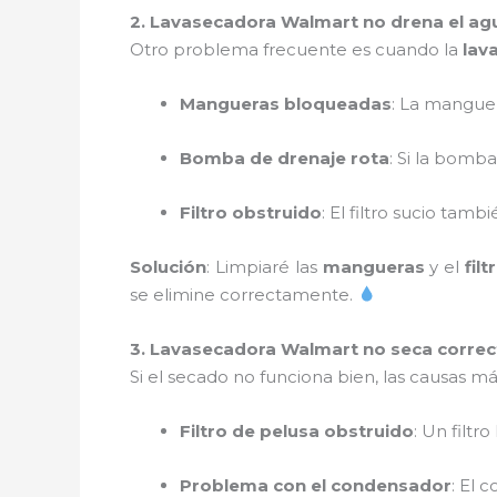
2. Lavasecadora Walmart no drena el a
Otro problema frecuente es cuando la
lav
Mangueras bloqueadas
: La manguer
Bomba de drenaje rota
: Si la bomb
Filtro obstruido
: El filtro sucio tam
Solución
: Limpiaré las
mangueras
y el
fil
se elimine correctamente.
3. Lavasecadora Walmart no seca corre
Si el secado no funciona bien, las causas 
Filtro de pelusa obstruido
: Un filtr
Problema con el condensador
: El 