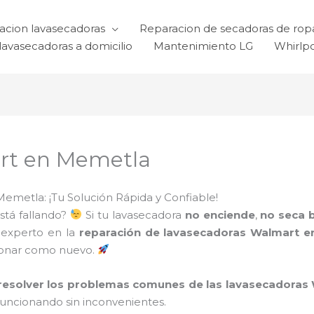
acion lavasecadoras
Reparacion de secadoras de rop
lavasecadoras a domicilio
Mantenimiento LG
Whirlp
rt en Memetla
metla: ¡Tu Solución Rápida y Confiable!
stá fallando?
Si tu lavasecadora
no enciende
,
no seca b
 experto en la
reparación de lavasecadoras Walmart 
cionar como nuevo.
resolver los problemas comunes de las lavasecadoras
funcionando sin inconvenientes.