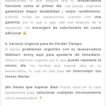
reparaciones, lo que asegura que tu
lavasecadora
funcione como el primer día
. Las piezas originales
garantizan mayor durabilidad
y
mejor rendimiento
.
Además, todas las reparaciones cuentan con
una
garantía
, por lo que si algo sale mal después de la
reparación, me
encargaré de solucionarlo sin costo
adicional
.
5. Servicio Urgente para No Perder Tiempo
Si tienes
problemas urgentes con tu lavasecadora
Walmart
,
estoy aquí para ayudarte de inmediato
.
Ofrezco atención urgente, por lo que
puedo repararla el
mismo día
. No tendrás que esperar días sin tu
lavasecadora, lo cual es vital para
no interrumpir tus
tareas diarias
.
¡No tienes que esperar días!
Puedo estar en tu casa
rápidamente para
solucionar cualquier inconveniente
con tu lavasecadora.