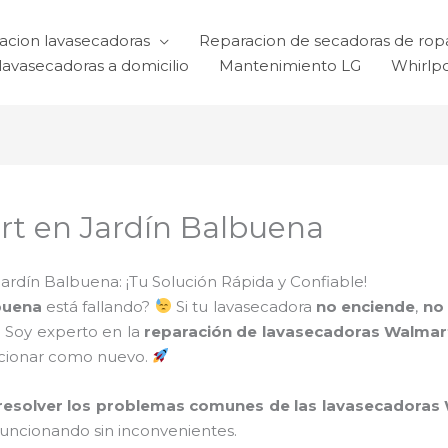
acion lavasecadoras
Reparacion de secadoras de rop
lavasecadoras a domicilio
Mantenimiento LG
Whirlp
t en Jardín Balbuena
rdín Balbuena: ¡Tu Solución Rápida y Confiable!
buena
está fallando?
Si tu lavasecadora
no enciende
,
no 
! Soy experto en la
reparación de lavasecadoras Walma
ncionar como nuevo.
resolver los problemas comunes de las lavasecadoras
funcionando sin inconvenientes.