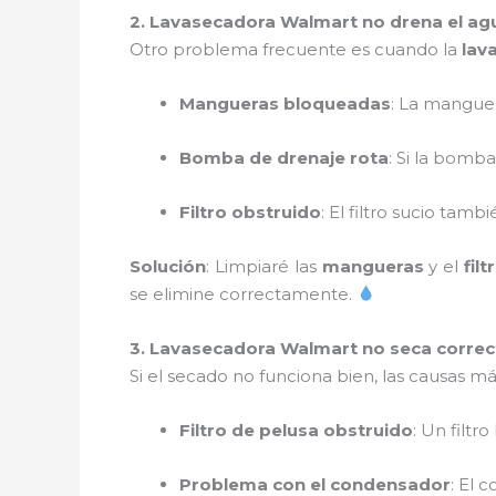
2. Lavasecadora Walmart no drena el a
Otro problema frecuente es cuando la
lav
Mangueras bloqueadas
: La manguer
Bomba de drenaje rota
: Si la bomb
Filtro obstruido
: El filtro sucio tam
Solución
: Limpiaré las
mangueras
y el
fil
se elimine correctamente.
3. Lavasecadora Walmart no seca corre
Si el secado no funciona bien, las causas 
Filtro de pelusa obstruido
: Un filtr
Problema con el condensador
: El 