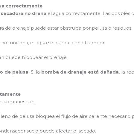
gua correctamente
asecadora no drena
el agua correctamente. Las posibles c
a de drenaje puede estar obstruida por pelusa o residuos.
a no funciona, el agua se quedará en el tambor.
bién puede bloquear el drenaje.
tro de pelusa
. Si la
bomba de drenaje está dañada
, la r
ctamente
más comunes son:
o lleno de pelusa bloquea el flujo de aire caliente necesario 
condensador sucio puede afectar el secado.