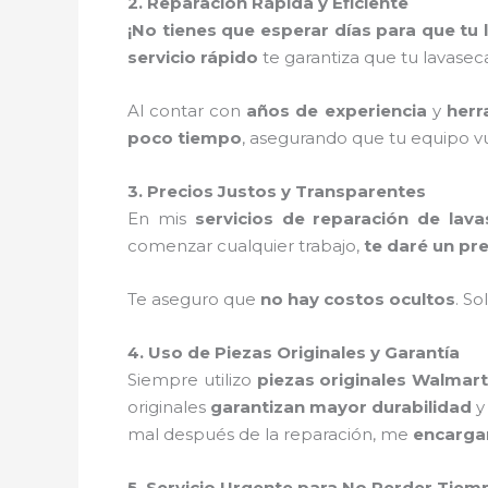
2. Reparación Rápida y Eficiente
¡No tienes que esperar días para que tu
servicio rápido
te garantiza que tu lavase
Al contar con
años de experiencia
y
herr
poco tiempo
, asegurando que tu equipo vu
3. Precios Justos y Transparentes
En mis
servicios de reparación de lav
comenzar cualquier trabajo,
te daré un pr
Te aseguro que
no hay costos ocultos
. S
4. Uso de Piezas Originales y Garantía
Siempre utilizo
piezas originales Walmart
originales
garantizan mayor durabilidad
mal después de la reparación, me
encargar
5. Servicio Urgente para No Perder Tiem