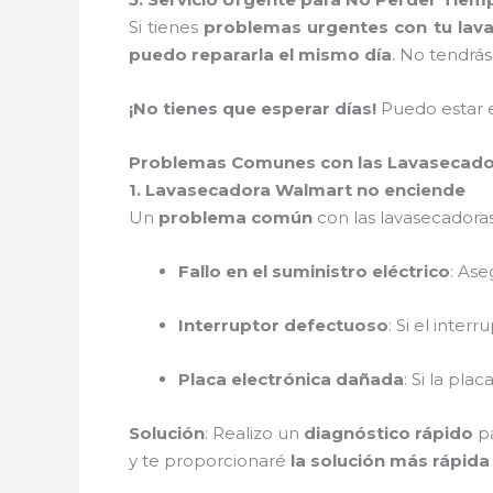
Si tienes
problemas urgentes con tu lav
puedo repararla el mismo día
. No tendrás
¡No tienes que esperar días!
Puedo estar 
Problemas Comunes con las Lavasecado
1. Lavasecadora Walmart no enciende
Un
problema común
con las lavasecadora
Fallo en el suministro eléctrico
: As
Interruptor defectuoso
: Si el inte
Placa electrónica dañada
: Si la pla
Solución
: Realizo un
diagnóstico rápido
pa
y te proporcionaré
la solución más rápida