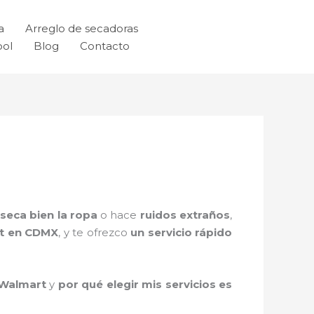
a
Arreglo de secadoras
ool
Blog
Contacto
seca bien la ropa
o hace
ruidos extraños
,
rt en CDMX
, y te ofrezco
un servicio rápido
 Walmart
y
por qué elegir mis servicios es