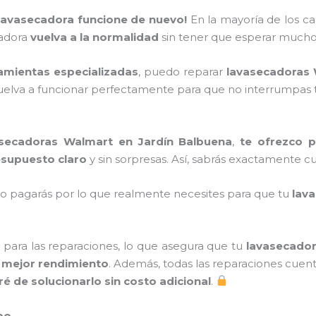
 lavasecadora funcione de nuevo!
En la mayoría de los ca
cadora
vuelva a la normalidad
sin tener que esperar much
amientas especializadas
, puedo reparar
lavasecadoras
elva a funcionar perfectamente para que no interrumpas tu 
asecadoras Walmart en Jardín Balbuena
,
te ofrezco p
esupuesto claro
y sin sorpresas. Así, sabrás exactamente c
olo pagarás por lo que realmente necesites para que tu
lav
para las reparaciones, lo que asegura que tu
lavasecador
y
mejor rendimiento
. Además, todas las reparaciones cue
é de solucionarlo sin costo adicional
.
po