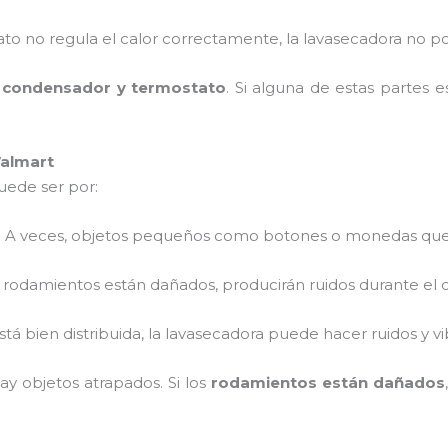
stato no regula el calor correctamente, la lavasecadora no
el condensador y termostato
. Si alguna de estas partes 
Walmart
puede ser por:
: A veces, objetos pequeños como botones o monedas qued
os rodamientos están dañados, producirán ruidos durante el c
 está bien distribuida, la lavasecadora puede hacer ruidos y 
ay objetos atrapados. Si los
rodamientos están dañados