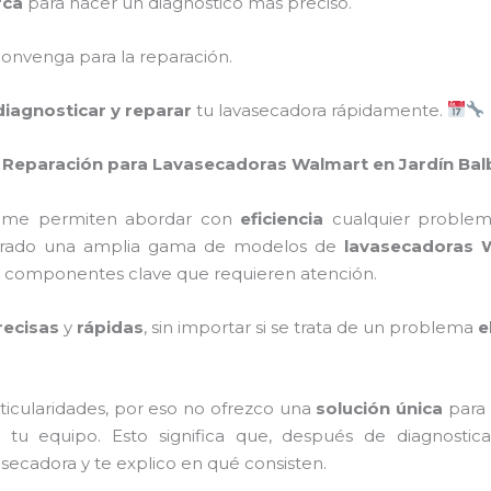
rca
para hacer un diagnóstico más preciso.
onvenga para la reparación.
diagnosticar y reparar
tu lavasecadora rápidamente.
de Reparación para Lavasecadoras Walmart en Jardín Ba
da me permiten abordar con
eficiencia
cualquier problem
eparado una amplia gama de modelos de
lavasecadoras 
s componentes clave que requieren atención.
ecisas
y
rápidas
, sin importar si se trata de un problema
e
ticularidades, por eso no ofrezco una
solución única
para 
tu equipo. Esto significa que, después de diagnostic
asecadora y te explico en qué consisten.