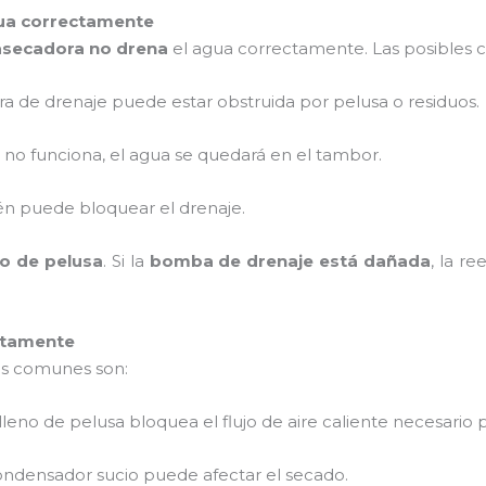
gua correctamente
asecadora no drena
el agua correctamente. Las posibles c
a de drenaje puede estar obstruida por pelusa o residuos.
a no funciona, el agua se quedará en el tambor.
bién puede bloquear el drenaje.
tro de pelusa
. Si la
bomba de drenaje está dañada
, la r
ctamente
más comunes son:
o lleno de pelusa bloquea el flujo de aire caliente necesario 
condensador sucio puede afectar el secado.