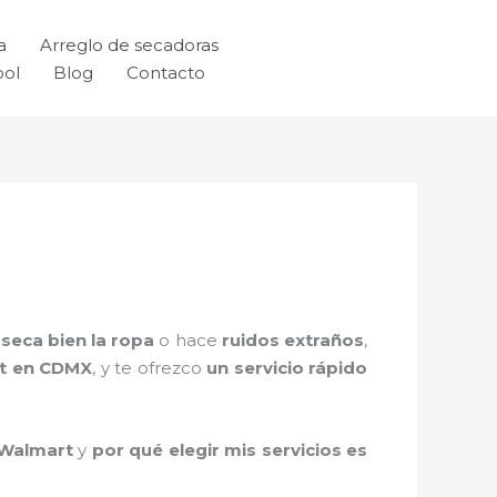
a
Arreglo de secadoras
ool
Blog
Contacto
seca bien la ropa
o hace
ruidos extraños
,
rt en CDMX
, y te ofrezco
un servicio rápido
 Walmart
y
por qué elegir mis servicios es