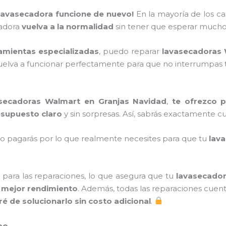
 lavasecadora funcione de nuevo!
En la mayoría de los ca
cadora
vuelva a la normalidad
sin tener que esperar much
amientas especializadas
, puedo reparar
lavasecadoras
elva a funcionar perfectamente para que no interrumpas tu 
asecadoras Walmart en Granjas Navidad
,
te ofrezco p
esupuesto claro
y sin sorpresas. Así, sabrás exactamente c
olo pagarás por lo que realmente necesites para que tu
lav
para las reparaciones, lo que asegura que tu
lavasecador
y
mejor rendimiento
. Además, todas las reparaciones cue
é de solucionarlo sin costo adicional
.
po