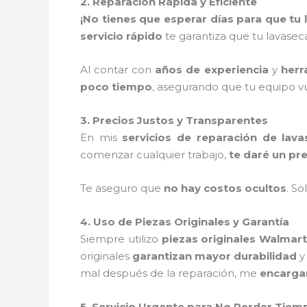
2. Reparación Rápida y Eficiente
¡No tienes que esperar días para que tu
servicio rápido
te garantiza que tu lavase
Al contar con
años de experiencia
y
herr
poco tiempo
, asegurando que tu equipo vu
3. Precios Justos y Transparentes
En mis
servicios de reparación de lav
comenzar cualquier trabajo,
te daré un pr
Te aseguro que
no hay costos ocultos
. S
4. Uso de Piezas Originales y Garantía
Siempre utilizo
piezas originales Walmart
originales
garantizan mayor durabilidad
mal después de la reparación, me
encargar
5. Servicio Urgente para No Perder Tiem