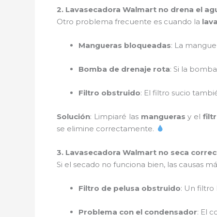
2. Lavasecadora Walmart no drena el a
Otro problema frecuente es cuando la
lav
Mangueras bloqueadas
: La manguer
Bomba de drenaje rota
: Si la bomb
Filtro obstruido
: El filtro sucio tam
Solución
: Limpiaré las
mangueras
y el
fil
se elimine correctamente.
3. Lavasecadora Walmart no seca corre
Si el secado no funciona bien, las causas 
Filtro de pelusa obstruido
: Un filtr
Problema con el condensador
: El 