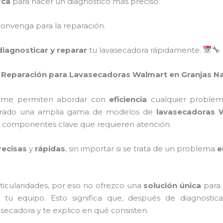
rca
para hacer un diagnóstico más preciso.
onvenga para la reparación.
diagnosticar y reparar
tu lavasecadora rápidamente.
de Reparación para Lavasecadoras Walmart en Granjas N
da me permiten abordar con
eficiencia
cualquier problem
eparado una amplia gama de modelos de
lavasecadoras 
s componentes clave que requieren atención.
ecisas
y
rápidas
, sin importar si se trata de un problema
e
ticularidades, por eso no ofrezco una
solución única
para 
tu equipo. Esto significa que, después de diagnostic
asecadora y te explico en qué consisten.