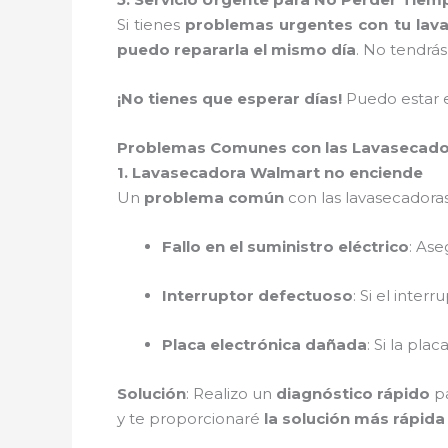
Si tienes
problemas urgentes con tu lav
puedo repararla el mismo día
. No tendrás
¡No tienes que esperar días!
Puedo estar 
Problemas Comunes con las Lavasecado
1. Lavasecadora Walmart no enciende
Un
problema común
con las lavasecadora
Fallo en el suministro eléctrico
: As
Interruptor defectuoso
: Si el inte
Placa electrónica dañada
: Si la pla
Solución
: Realizo un
diagnóstico rápido
pa
y te proporcionaré
la solución más rápida