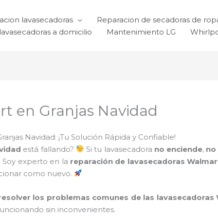
acion lavasecadoras
Reparacion de secadoras de rop
lavasecadoras a domicilio
Mantenimiento LG
Whirlp
t en Granjas Navidad
njas Navidad: ¡Tu Solución Rápida y Confiable!
vidad
está fallando?
Si tu lavasecadora
no enciende
,
no 
! Soy experto en la
reparación de lavasecadoras Walma
ncionar como nuevo.
resolver los problemas comunes de las lavasecadoras
funcionando sin inconvenientes.