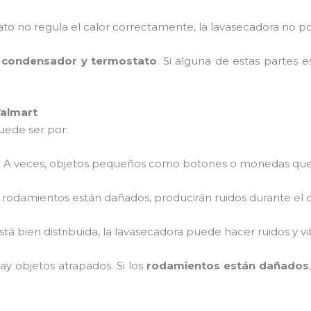
stato no regula el calor correctamente, la lavasecadora no
el condensador y termostato
. Si alguna de estas partes 
Walmart
puede ser por:
: A veces, objetos pequeños como botones o monedas qued
os rodamientos están dañados, producirán ruidos durante el c
 está bien distribuida, la lavasecadora puede hacer ruidos y 
ay objetos atrapados. Si los
rodamientos están dañados