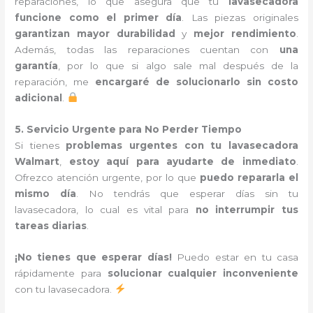
reparaciones, lo que asegura que tu
lavasecadora
funcione como el primer día
. Las piezas originales
garantizan mayor durabilidad
y
mejor rendimiento
.
Además, todas las reparaciones cuentan con
una
garantía
, por lo que si algo sale mal después de la
reparación, me
encargaré de solucionarlo sin costo
adicional
.
5. Servicio Urgente para No Perder Tiempo
Si tienes
problemas urgentes con tu lavasecadora
Walmart
,
estoy aquí para ayudarte de inmediato
.
Ofrezco atención urgente, por lo que
puedo repararla el
mismo día
. No tendrás que esperar días sin tu
lavasecadora, lo cual es vital para
no interrumpir tus
tareas diarias
.
¡No tienes que esperar días!
Puedo estar en tu casa
rápidamente para
solucionar cualquier inconveniente
con tu lavasecadora.