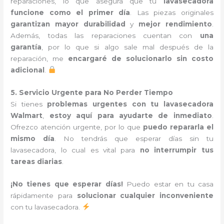
reparaciones, lo que asegura que tu
lavasecadora
funcione como el primer día
. Las piezas originales
garantizan mayor durabilidad
y
mejor rendimiento
.
Además, todas las reparaciones cuentan con
una
garantía
, por lo que si algo sale mal después de la
reparación, me
encargaré de solucionarlo sin costo
adicional
.
5. Servicio Urgente para No Perder Tiempo
Si tienes
problemas urgentes con tu lavasecadora
Walmart
,
estoy aquí para ayudarte de inmediato
.
Ofrezco atención urgente, por lo que
puedo repararla el
mismo día
. No tendrás que esperar días sin tu
lavasecadora, lo cual es vital para
no interrumpir tus
tareas diarias
.
¡No tienes que esperar días!
Puedo estar en tu casa
rápidamente para
solucionar cualquier inconveniente
con tu lavasecadora.