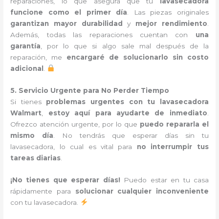
reparaciones, lo que asegura que tu
lavasecadora
funcione como el primer día
. Las piezas originales
garantizan mayor durabilidad
y
mejor rendimiento
.
Además, todas las reparaciones cuentan con
una
garantía
, por lo que si algo sale mal después de la
reparación, me
encargaré de solucionarlo sin costo
adicional
.
5. Servicio Urgente para No Perder Tiempo
Si tienes
problemas urgentes con tu lavasecadora
Walmart
,
estoy aquí para ayudarte de inmediato
.
Ofrezco atención urgente, por lo que
puedo repararla el
mismo día
. No tendrás que esperar días sin tu
lavasecadora, lo cual es vital para
no interrumpir tus
tareas diarias
.
¡No tienes que esperar días!
Puedo estar en tu casa
rápidamente para
solucionar cualquier inconveniente
con tu lavasecadora.