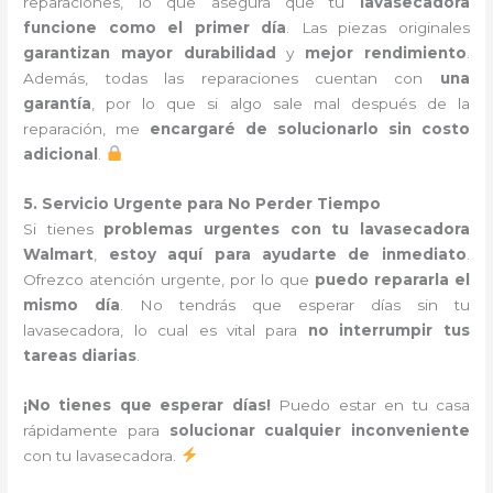
reparaciones, lo que asegura que tu
lavasecadora
funcione como el primer día
. Las piezas originales
garantizan mayor durabilidad
y
mejor rendimiento
.
Además, todas las reparaciones cuentan con
una
garantía
, por lo que si algo sale mal después de la
reparación, me
encargaré de solucionarlo sin costo
adicional
.
5. Servicio Urgente para No Perder Tiempo
Si tienes
problemas urgentes con tu lavasecadora
Walmart
,
estoy aquí para ayudarte de inmediato
.
Ofrezco atención urgente, por lo que
puedo repararla el
mismo día
. No tendrás que esperar días sin tu
lavasecadora, lo cual es vital para
no interrumpir tus
tareas diarias
.
¡No tienes que esperar días!
Puedo estar en tu casa
rápidamente para
solucionar cualquier inconveniente
con tu lavasecadora.