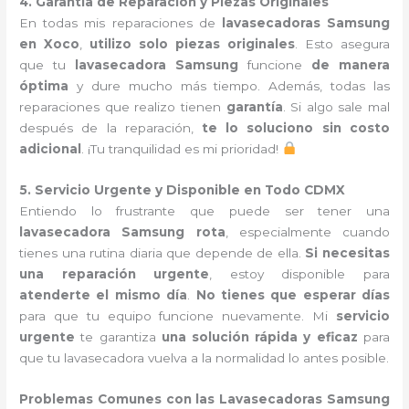
4. Garantía de Reparación y Piezas Originales
En todas mis reparaciones de
lavasecadoras Samsung
en Xoco
,
utilizo solo piezas originales
. Esto asegura
que tu
lavasecadora Samsung
funcione
de manera
óptima
y dure mucho más tiempo. Además, todas las
reparaciones que realizo tienen
garantía
. Si algo sale mal
después de la reparación,
te lo soluciono sin costo
adicional
. ¡Tu tranquilidad es mi prioridad!
5. Servicio Urgente y Disponible en Todo CDMX
Entiendo lo frustrante que puede ser tener una
lavasecadora Samsung rota
, especialmente cuando
tienes una rutina diaria que depende de ella.
Si necesitas
una reparación urgente
, estoy disponible para
atenderte el mismo día
.
No tienes que esperar días
para que tu equipo funcione nuevamente. Mi
servicio
urgente
te garantiza
una solución rápida y eficaz
para
que tu lavasecadora vuelva a la normalidad lo antes posible.
Problemas Comunes con las Lavasecadoras Samsung