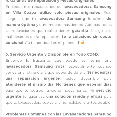
4. Garantía de Reparación y Piezas Originales
En todas mis reparaciones de
lavasecadoras Samsung
en Villa Coapa
,
utilizo solo piezas originales
. Esto
asegura que tu
lavasecadora Samsung
funcione
de
manera óptima
y dure mucho más tiempo. Además, todas
las reparaciones que realizo tienen
garantía
. Si algo sale
mal después de la reparación,
te lo soluciono sin costo
adicional
. ¡Tu tranquilidad es mi prioridad!
5. Servicio Urgente y Disponible en Todo CDMX
Entiendo lo frustrante que puede ser tener una
lavasecadora Samsung rota
, especialmente cuando
tienes una rutina diaria que depende de ella.
Si necesitas
una reparación urgente
, estoy disponible para
atenderte el mismo día
.
No tienes que esperar días
para que tu equipo funcione nuevamente. Mi
servicio
urgente
te garantiza
una solución rápida y eficaz
para
que tu lavasecadora vuelva a la normalidad lo antes posible.
Problemas Comunes con las Lavasecadoras Samsung