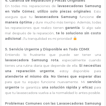
4. Garantía de Reparación y Piezas Originales
En todas mis reparaciones de
lavasecadoras Samsung
en Valle Gómez
,
utilizo solo piezas originales
. Esto
asegura que tu
lavasecadora Samsung
funcione
de
manera óptima
y dure mucho más tiempo. Además, todas
las reparaciones que realizo tienen
garantía
. Si algo sale
mal después de la reparación,
te lo soluciono sin costo
adicional
. ¡Tu tranquilidad es mi prioridad!
5. Servicio Urgente y Disponible en Todo CDMX
Entiendo lo frustrante que puede ser tener una
lavasecadora Samsung rota
, especialmente cuando
tienes una rutina diaria que depende de ella.
Si necesitas
una reparación urgente
, estoy disponible para
atenderte el mismo día
.
No tienes que esperar días
para que tu equipo funcione nuevamente. Mi
servicio
urgente
te garantiza
una solución rápida y eficaz
para
que tu lavasecadora vuelva a la normalidad lo antes posible.
Problemas Comunes con las Lavasecadoras Samsung