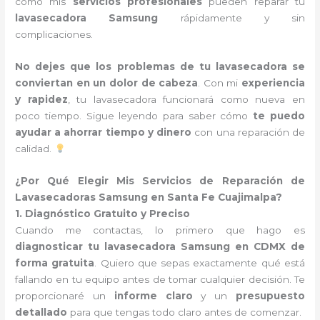
cómo mis
servicios profesionales
pueden reparar tu
lavasecadora Samsung
rápidamente y sin
complicaciones.
No dejes que los problemas de tu lavasecadora se
conviertan en un dolor de cabeza
. Con mi
experiencia
y rapidez
, tu lavasecadora funcionará como nueva en
poco tiempo. Sigue leyendo para saber cómo
te puedo
ayudar a ahorrar tiempo y dinero
con una reparación de
calidad.
¿Por Qué Elegir Mis Servicios de Reparación de
Lavasecadoras Samsung en Santa Fe Cuajimalpa?
1. Diagnóstico Gratuito y Preciso
Cuando me contactas, lo primero que hago es
diagnosticar tu lavasecadora Samsung en CDMX de
forma gratuita
. Quiero que sepas exactamente qué está
fallando en tu equipo antes de tomar cualquier decisión. Te
proporcionaré un
informe claro
y un
presupuesto
detallado
para que tengas todo claro antes de comenzar.