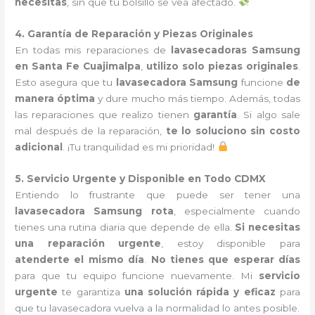
necesitas
, sin que tu bolsillo se vea afectado.
4. Garantía de Reparación y Piezas Originales
En todas mis reparaciones de
lavasecadoras Samsung
en Santa Fe Cuajimalpa
,
utilizo solo piezas originales
.
Esto asegura que tu
lavasecadora Samsung
funcione
de
manera óptima
y dure mucho más tiempo. Además, todas
las reparaciones que realizo tienen
garantía
. Si algo sale
mal después de la reparación,
te lo soluciono sin costo
adicional
. ¡Tu tranquilidad es mi prioridad!
5. Servicio Urgente y Disponible en Todo CDMX
Entiendo lo frustrante que puede ser tener una
lavasecadora Samsung rota
, especialmente cuando
tienes una rutina diaria que depende de ella.
Si necesitas
una reparación urgente
, estoy disponible para
atenderte el mismo día
.
No tienes que esperar días
para que tu equipo funcione nuevamente. Mi
servicio
urgente
te garantiza
una solución rápida y eficaz
para
que tu lavasecadora vuelva a la normalidad lo antes posible.