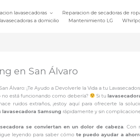
acion lavasecadoras
Reparacion de secadoras de rop
lavasecadoras a domicilio
Mantenimiento LG
Whirlp
ng en San Álvaro
 Álvaro: ¡Te Ayudo a Devolverle la Vida a tu Lavasecador
o
no está funcionando como debería?
Si tu
lavasecador
e ruidos extraños, ¡estoy aquí para ofrecerte la soluci
u
lavasecadora Samsung
rápidamente y sin complicacione
asecadora se conviertan en un dolor de cabeza
. Con
Sigue leyendo para saber cómo
te puedo ayudar a ahorr