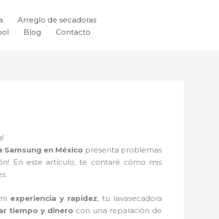
a
Arreglo de secadoras
ool
Blog
Contacto
a!
a Samsung en México
presenta problemas
ón! En este artículo, te contaré cómo mis
s.
 mi
experiencia y rapidez
, tu lavasecadora
ar tiempo y dinero
con una reparación de