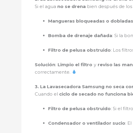
Si el agua
no se drena
bien después de los 
Mangueras bloqueadas o doblada
Bomba de drenaje dañada
: Si la b
Filtro de pelusa obstruido
: Los filt
Solución
:
Limpio el filtro
y
reviso las ma
correctamente.
3. La Lavasecadora Samsung no seca co
Cuando el
ciclo de secado no funciona bi
Filtro de pelusa obstruido
: Si el fil
Condensador o ventilador sucio
: E