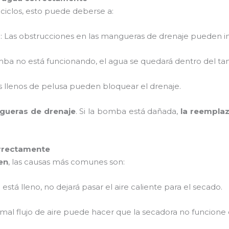
ciclos, esto puede deberse a:
s
: Las obstrucciones en las mangueras de drenaje pueden im
omba no está funcionando, el agua se quedará dentro del t
ros llenos de pelusa pueden bloquear el drenaje.
ngueras de drenaje
. Si la bomba está dañada,
la reempla
rrectamente
en
, las causas más comunes son:
tro está lleno, no dejará pasar el aire caliente para el secado.
l mal flujo de aire puede hacer que la secadora no funcion