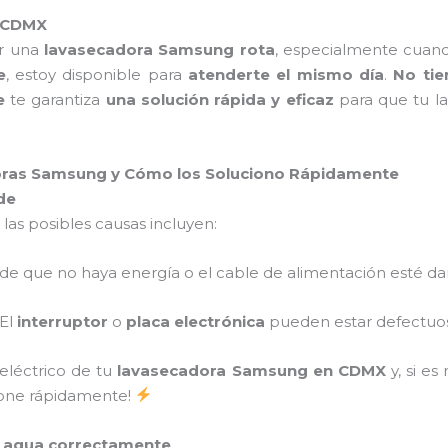
o CDMX
er una
lavasecadora Samsung rota
, especialmente cuand
e
, estoy disponible para
atenderte el mismo día
.
No tie
e
te garantiza
una solución rápida y eficaz
para que tu la
ras Samsung y Cómo los Soluciono Rápidamente
de
, las posibles causas incluyen:
ede que no haya energía o el cable de alimentación esté d
 El
interruptor
o
placa electrónica
pueden estar defectuo
 eléctrico de tu
lavasecadora Samsung en CDMX
y, si es
cione rápidamente!
l agua correctamente