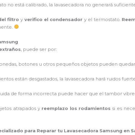
tato no está calibrado, la lavasecadora no generará suficiente
l filtro
y
verifico el condensador
y el termostato.
Reem
mente.
Samsung
extraños
, puede ser por:
Monedas, botones u otros pequeños objetos pueden quedar
mientos están desgastados, la lavasecadora hará ruidos fuerte
ribuida de forma incorrecta puede hacer que el tambor vibr
bjetos atrapados y
reemplazo los rodamientos
si es nece
cializado para Reparar tu Lavasecadora Samsung en S