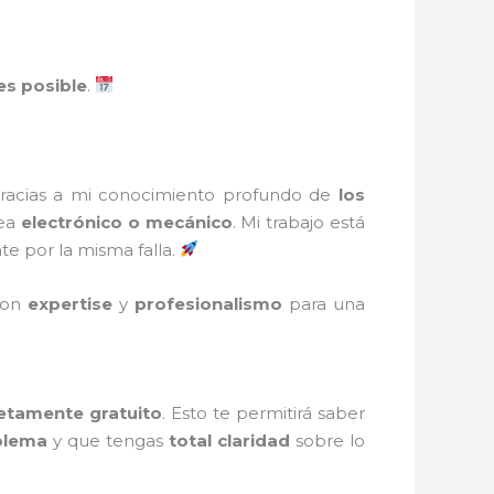
es posible
.
Gracias a mi conocimiento profundo de
los
sea
electrónico o mecánico
. Mi trabajo está
e por la misma falla.
con
expertise
y
profesionalismo
para una
etamente gratuito
. Esto te permitirá saber
oblema
y que tengas
total claridad
sobre lo