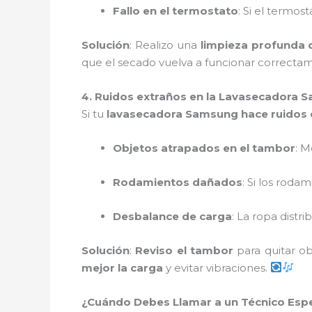
Fallo en el termostato
: Si el termos
Solución
: Realizo una
limpieza profunda de
que el secado vuelva a funcionar correcta
4. Ruidos extraños en la Lavasecadora 
Si tu
lavasecadora Samsung hace ruidos 
Objetos atrapados en el tambor
: 
Rodamientos dañados
: Si los roda
Desbalance de carga
: La ropa dist
Solución
:
Reviso el tambor
para quitar o
mejor la carga
y evitar vibraciones.
¿Cuándo Debes Llamar a un Técnico Espe