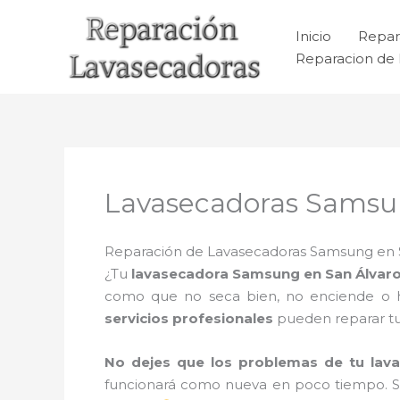
Ir
al
Inicio
Repar
contenido
Reparacion de 
Lavasecadoras Samsu
Reparación de Lavasecadoras Samsung en San
¿Tu
lavasecadora Samsung en San Álvar
como que no seca bien, no enciende o hac
servicios profesionales
pueden reparar t
No dejes que los problemas de tu lav
funcionará como nueva en poco tiempo. 