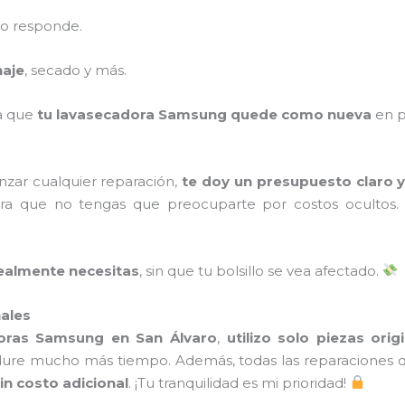
no responde.
naje
, secado y más.
ra que
tu lavasecadora Samsung quede como nueva
en p
zar cualquier reparación,
te doy un presupuesto claro y
a que no tengas que preocuparte por costos ocultos
realmente necesitas
, sin que tu bolsillo se vea afectado.
nales
oras Samsung en San Álvaro
,
utilizo solo piezas orig
ure mucho más tiempo. Además, todas las reparaciones q
sin costo adicional
. ¡Tu tranquilidad es mi prioridad!