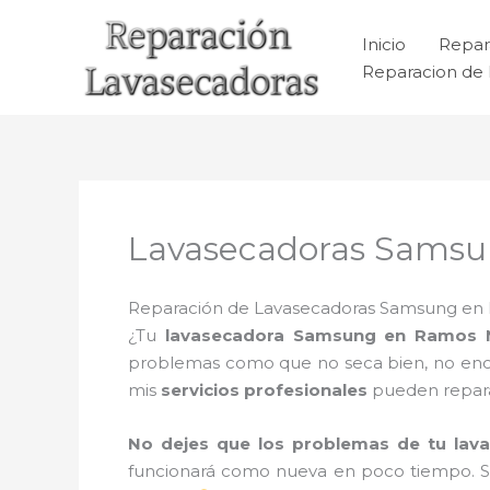
Ir
al
Inicio
Repar
contenido
Reparacion de 
Lavasecadoras Samsu
Reparación de Lavasecadoras Samsung en Ra
¿Tu
lavasecadora Samsung en Ramos M
problemas como que no seca bien, no encien
mis
servicios profesionales
pueden repar
No dejes que los problemas de tu lav
funcionará como nueva en poco tiempo. 