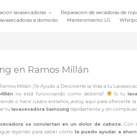
acion lavasecadoras
Reparacion de secadoras de rop
lavasecadoras a domicilio
Mantenimiento LG
Whirlp
ng en Ramos Millán
mos Millán: ¡Te Ayudo a Devolverle la Vida a tu Lavasecad
illán
no está funcionando como debería?
Si tu
lav
de o hace ruidos extraños, ¡estoy aquí para ofrecerte la 
ar tu
lavasecadora Samsung
rápidamente y sin complicac
asecadora se conviertan en un dolor de cabeza
. Con
Sigue leyendo para saber cómo
te puedo ayudar a ahorr