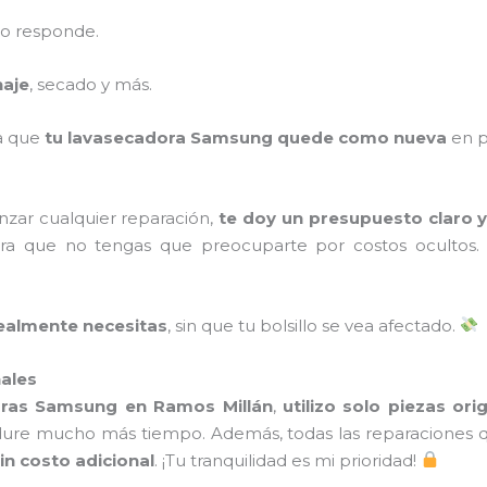
no responde.
naje
, secado y más.
ra que
tu lavasecadora Samsung quede como nueva
en p
zar cualquier reparación,
te doy un presupuesto claro y
a que no tengas que preocuparte por costos ocultos
realmente necesitas
, sin que tu bolsillo se vea afectado.
nales
oras Samsung en Ramos Millán
,
utilizo solo piezas ori
ure mucho más tiempo. Además, todas las reparaciones q
sin costo adicional
. ¡Tu tranquilidad es mi prioridad!