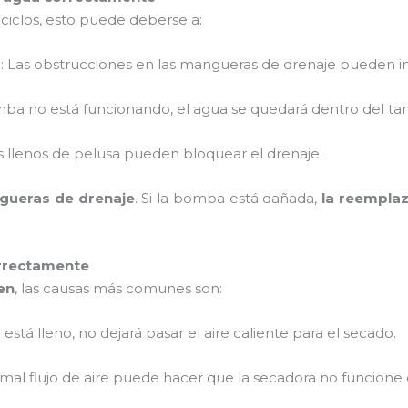
ciclos, esto puede deberse a:
s
: Las obstrucciones en las mangueras de drenaje pueden im
omba no está funcionando, el agua se quedará dentro del t
ros llenos de pelusa pueden bloquear el drenaje.
ngueras de drenaje
. Si la bomba está dañada,
la reempla
rrectamente
en
, las causas más comunes son:
tro está lleno, no dejará pasar el aire caliente para el secado.
l mal flujo de aire puede hacer que la secadora no funcion