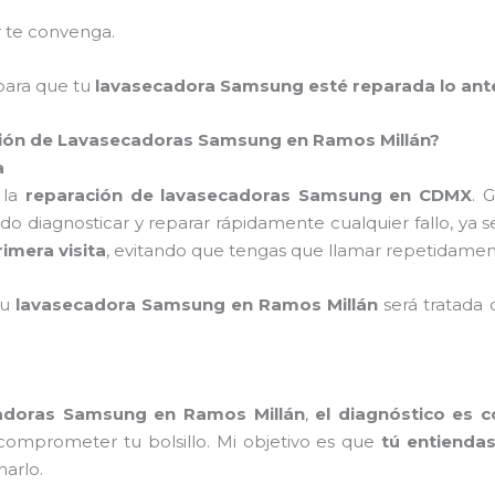
 te convenga.
ara que tu
lavasecadora Samsung esté reparada lo ant
ación de Lavasecadoras Samsung en Ramos Millán?
a
 la
reparación de lavasecadoras Samsung en CDMX
. 
do diagnosticar y reparar rápidamente cualquier fallo, ya 
rimera visita
, evitando que tengas que llamar repetidament
tu
lavasecadora Samsung en Ramos Millán
será tratada
cadoras Samsung en Ramos Millán
,
el diagnóstico es 
 comprometer tu bolsillo. Mi objetivo es que
tú entienda
narlo.