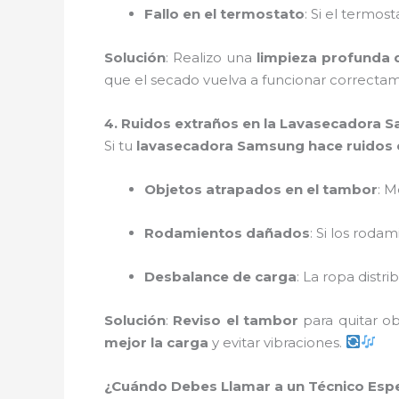
Fallo en el termostato
: Si el termos
Solución
: Realizo una
limpieza profunda de
que el secado vuelva a funcionar correcta
4. Ruidos extraños en la Lavasecadora 
Si tu
lavasecadora Samsung hace ruidos 
Objetos atrapados en el tambor
: 
Rodamientos dañados
: Si los roda
Desbalance de carga
: La ropa dist
Solución
:
Reviso el tambor
para quitar o
mejor la carga
y evitar vibraciones.
¿Cuándo Debes Llamar a un Técnico Esp