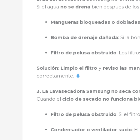
Si el agua
no se drena
bien después de los 
Mangueras bloqueadas o doblada
Bomba de drenaje dañada
: Si la b
Filtro de pelusa obstruido
: Los filt
Solución
:
Limpio el filtro
y
reviso las ma
correctamente.
3. La Lavasecadora Samsung no seca co
Cuando el
ciclo de secado no funciona bi
Filtro de pelusa obstruido
: Si el fil
Condensador o ventilador sucio
: E