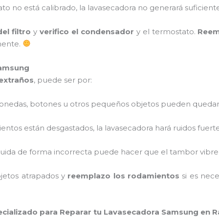
tato no está calibrado, la lavasecadora no generará suficiente
l filtro
y
verifico el condensador
y el termostato.
Reem
mente.
Samsung
extraños
, puede ser por:
Monedas, botones u otros pequeños objetos pueden quedar
mientos están desgastados, la lavasecadora hará ruidos fuerte
ribuida de forma incorrecta puede hacer que el tambor vibr
bjetos atrapados y
reemplazo los rodamientos
si es nece
ecializado para Reparar tu Lavasecadora Samsung en R