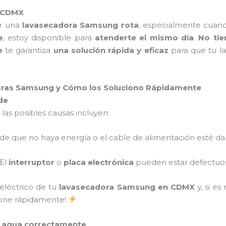
o CDMX
er una
lavasecadora Samsung rota
, especialmente cuand
e
, estoy disponible para
atenderte el mismo día
.
No tie
e
te garantiza
una solución rápida y eficaz
para que tu la
ras Samsung y Cómo los Soluciono Rápidamente
de
, las posibles causas incluyen:
ede que no haya energía o el cable de alimentación esté d
 El
interruptor
o
placa electrónica
pueden estar defectuo
 eléctrico de tu
lavasecadora Samsung en CDMX
y, si es
cione rápidamente!
l agua correctamente