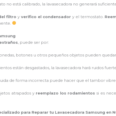
tato no está calibrado, la lavasecadora no generará suficiente
l filtro
y
verifico el condensador
y el termostato.
Reem
mente.
Samsung
extraños
, puede ser por:
Monedas, botones u otros pequeños objetos pueden quedar
mientos están desgastados, la lavasecadora hará ruidos fuerte
ribuida de forma incorrecta puede hacer que el tambor vibr
bjetos atrapados y
reemplazo los rodamientos
si es nece
ecializado para Reparar tu Lavasecadora Samsung en 