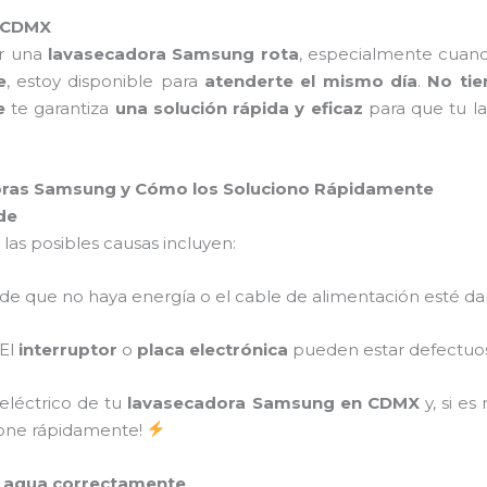
o CDMX
er una
lavasecadora Samsung rota
, especialmente cuand
e
, estoy disponible para
atenderte el mismo día
.
No tie
e
te garantiza
una solución rápida y eficaz
para que tu la
ras Samsung y Cómo los Soluciono Rápidamente
de
, las posibles causas incluyen:
ede que no haya energía o el cable de alimentación esté d
 El
interruptor
o
placa electrónica
pueden estar defectuo
 eléctrico de tu
lavasecadora Samsung en CDMX
y, si es
cione rápidamente!
l agua correctamente