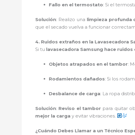
Fallo en el termostato
: Si el termos
Solución
: Realizo una
limpieza profunda de
que el secado vuelva a funcionar correcta
4. Ruidos extraños en la Lavasecadora 
Si tu
lavasecadora Samsung hace ruidos 
Objetos atrapados en el tambor
: 
Rodamientos dañados
: Si los roda
Desbalance de carga
: La ropa dist
Solución
:
Reviso el tambor
para quitar o
mejor la carga
y evitar vibraciones.
¿Cuándo Debes Llamar a un Técnico Esp