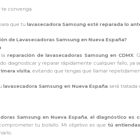
 te convenga.
ara que tu
lavasecadora Samsung esté reparada lo ant
ación de Lavasecadoras Samsung en Nueva España?
a
 la
reparación de lavasecadoras Samsung en CDMX
. 
do diagnosticar y reparar rápidamente cualquier fallo, ya 
rimera visita
, evitando que tengas que llamar repetidament
tu
lavasecadora Samsung en Nueva España
será tratada
cadoras Samsung en Nueva España
,
el diagnóstico es 
 comprometer tu bolsillo. Mi objetivo es que
tú entienda
narlo.