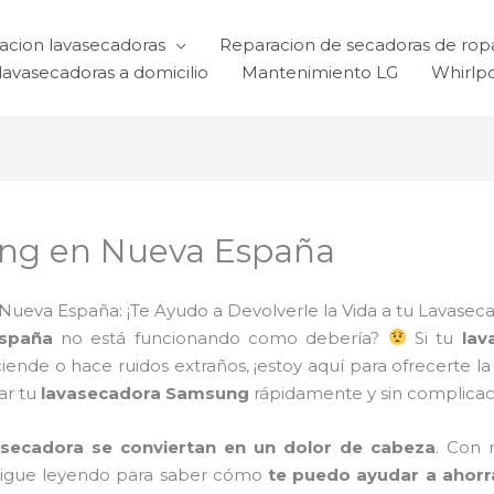
acion lavasecadoras
Reparacion de secadoras de rop
lavasecadoras a domicilio
Mantenimiento LG
Whirlp
ng en Nueva España
eva España: ¡Te Ayudo a Devolverle la Vida a tu Lavaseca
spaña
no está funcionando como debería?
Si tu
lav
de o hace ruidos extraños, ¡estoy aquí para ofrecerte la 
ar tu
lavasecadora Samsung
rápidamente y sin complicac
asecadora se conviertan en un dolor de cabeza
. Con
Sigue leyendo para saber cómo
te puedo ayudar a ahorr