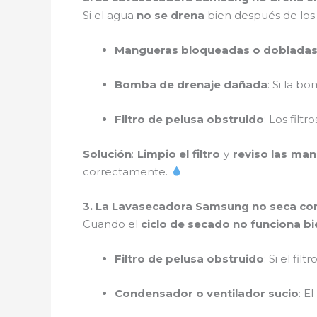
Si el agua
no se drena
bien después de los 
Mangueras bloqueadas o doblada
Bomba de drenaje dañada
: Si la b
Filtro de pelusa obstruido
: Los filt
Solución
:
Limpio el filtro
y
reviso las ma
correctamente.
3. La Lavasecadora Samsung no seca co
Cuando el
ciclo de secado no funciona bi
Filtro de pelusa obstruido
: Si el fil
Condensador o ventilador sucio
: E