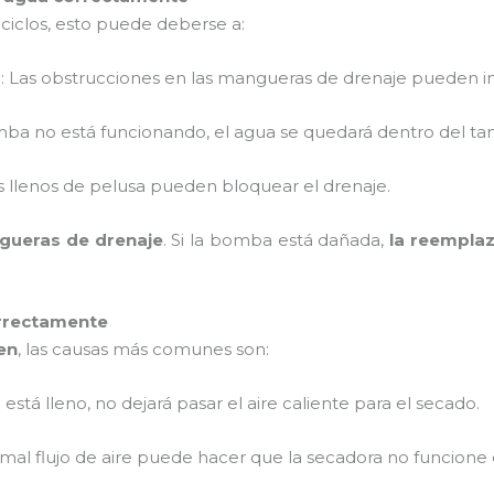
ciclos, esto puede deberse a:
s
: Las obstrucciones en las mangueras de drenaje pueden im
omba no está funcionando, el agua se quedará dentro del t
ros llenos de pelusa pueden bloquear el drenaje.
ngueras de drenaje
. Si la bomba está dañada,
la reempla
rrectamente
en
, las causas más comunes son:
tro está lleno, no dejará pasar el aire caliente para el secado.
l mal flujo de aire puede hacer que la secadora no funcion