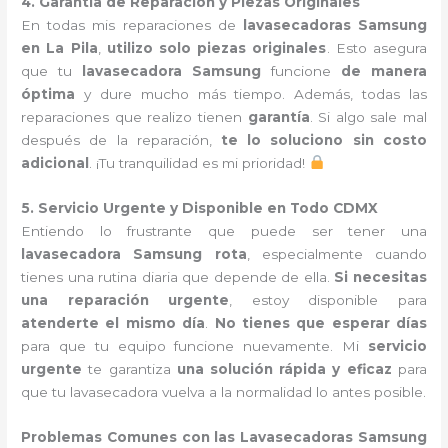
4. Garantía de Reparación y Piezas Originales
En todas mis reparaciones de
lavasecadoras Samsung
en La Pila
,
utilizo solo piezas originales
. Esto asegura
que tu
lavasecadora Samsung
funcione
de manera
óptima
y dure mucho más tiempo. Además, todas las
reparaciones que realizo tienen
garantía
. Si algo sale mal
después de la reparación,
te lo soluciono sin costo
adicional
. ¡Tu tranquilidad es mi prioridad!
5. Servicio Urgente y Disponible en Todo CDMX
Entiendo lo frustrante que puede ser tener una
lavasecadora Samsung rota
, especialmente cuando
tienes una rutina diaria que depende de ella.
Si necesitas
una reparación urgente
, estoy disponible para
atenderte el mismo día
.
No tienes que esperar días
para que tu equipo funcione nuevamente. Mi
servicio
urgente
te garantiza
una solución rápida y eficaz
para
que tu lavasecadora vuelva a la normalidad lo antes posible.
Problemas Comunes con las Lavasecadoras Samsung