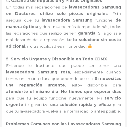
4. Garantía de Reparación y Piezas Originales
En todas mis reparaciones de
lavasecadoras Samsung
en Doctores
,
utilizo solo piezas originales
. Esto
asegura que tu
lavasecadora Samsung
funcione
de
manera óptima
y dure mucho más tiempo. Además, todas
las reparaciones que realizo tienen
garantía
. Si algo sale
mal después de la reparación,
te lo soluciono sin costo
adicional
. ¡Tu tranquilidad es mi prioridad!
5. Servicio Urgente y Disponible en Todo CDMX
Entiendo lo frustrante que puede ser tener una
lavasecadora Samsung rota
, especialmente cuando
tienes una rutina diaria que depende de ella.
Si necesitas
una reparación urgente
, estoy disponible para
atenderte el mismo día
.
No tienes que esperar días
para que tu equipo funcione nuevamente. Mi
servicio
urgente
te garantiza
una solución rápida y eficaz
para
que tu lavasecadora vuelva a la normalidad lo antes posible.
Problemas Comunes con las Lavasecadoras Samsung