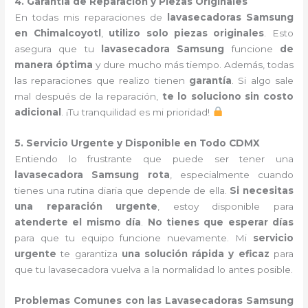
4. Garantía de Reparación y Piezas Originales
En todas mis reparaciones de
lavasecadoras Samsung
en Chimalcoyotl
,
utilizo solo piezas originales
. Esto
asegura que tu
lavasecadora Samsung
funcione
de
manera óptima
y dure mucho más tiempo. Además, todas
las reparaciones que realizo tienen
garantía
. Si algo sale
mal después de la reparación,
te lo soluciono sin costo
adicional
. ¡Tu tranquilidad es mi prioridad!
5. Servicio Urgente y Disponible en Todo CDMX
Entiendo lo frustrante que puede ser tener una
lavasecadora Samsung rota
, especialmente cuando
tienes una rutina diaria que depende de ella.
Si necesitas
una reparación urgente
, estoy disponible para
atenderte el mismo día
.
No tienes que esperar días
para que tu equipo funcione nuevamente. Mi
servicio
urgente
te garantiza
una solución rápida y eficaz
para
que tu lavasecadora vuelva a la normalidad lo antes posible.
Problemas Comunes con las Lavasecadoras Samsung