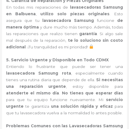
4. Garantía de Reparación y Piezas Originales
En todas mis reparaciones de
lavasecadoras Samsung
en Balbuena
,
utilizo solo piezas originales
. Esto
asegura que tu
lavasecadora Samsung
funcione
de
manera óptima
y dure mucho más tiempo. Además, todas
las reparaciones que realizo tienen
garantía
. Si algo sale
mal después de la reparación,
te lo soluciono sin costo
adicional
. ¡Tu tranquilidad es mi prioridad!
5. Servicio Urgente y Disponible en Todo CDMX
Entiendo lo frustrante que puede ser tener una
lavasecadora Samsung rota
, especialmente cuando
tienes una rutina diaria que depende de ella.
Si necesitas
una reparación urgente
, estoy disponible para
atenderte el mismo día
.
No tienes que esperar días
para que tu equipo funcione nuevamente. Mi
servicio
urgente
te garantiza
una solución rápida y eficaz
para
que tu lavasecadora vuelva a la normalidad lo antes posible.
Problemas Comunes con las Lavasecadoras Samsung