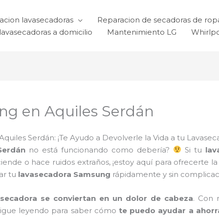
acion lavasecadoras
Reparacion de secadoras de rop
lavasecadoras a domicilio
Mantenimiento LG
Whirlp
ng en Aquiles Serdán
uiles Serdán: ¡Te Ayudo a Devolverle la Vida a tu Lavasec
Serdán
no está funcionando como debería?
Si tu
la
de o hace ruidos extraños, ¡estoy aquí para ofrecerte la 
ar tu
lavasecadora Samsung
rápidamente y sin complicac
asecadora se conviertan en un dolor de cabeza
. Con
Sigue leyendo para saber cómo
te puedo ayudar a ahorr