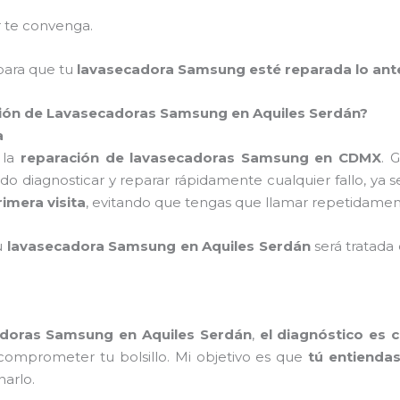
 te convenga.
ara que tu
lavasecadora Samsung esté reparada lo ant
ación de Lavasecadoras Samsung en Aquiles Serdán?
a
 la
reparación de lavasecadoras Samsung en CDMX
. 
do diagnosticar y reparar rápidamente cualquier fallo, ya 
rimera visita
, evitando que tengas que llamar repetidament
tu
lavasecadora Samsung en Aquiles Serdán
será tratada
adoras Samsung en Aquiles Serdán
,
el diagnóstico es
 comprometer tu bolsillo. Mi objetivo es que
tú entienda
narlo.