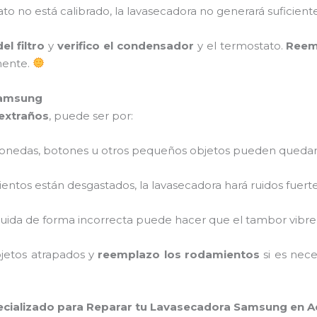
tato no está calibrado, la lavasecadora no generará suficiente
l filtro
y
verifico el condensador
y el termostato.
Reem
mente.
Samsung
extraños
, puede ser por:
Monedas, botones u otros pequeños objetos pueden quedar
mientos están desgastados, la lavasecadora hará ruidos fuerte
ribuida de forma incorrecta puede hacer que el tambor vibr
bjetos atrapados y
reemplazo los rodamientos
si es nece
cializado para Reparar tu Lavasecadora Samsung en A