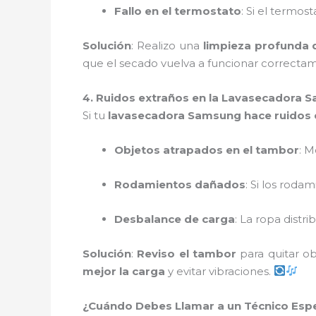
Fallo en el termostato
: Si el termos
Solución
: Realizo una
limpieza profunda de
que el secado vuelva a funcionar correcta
4. Ruidos extraños en la Lavasecadora 
Si tu
lavasecadora Samsung hace ruidos 
Objetos atrapados en el tambor
: 
Rodamientos dañados
: Si los roda
Desbalance de carga
: La ropa dist
Solución
:
Reviso el tambor
para quitar o
mejor la carga
y evitar vibraciones.
¿Cuándo Debes Llamar a un Técnico Espe