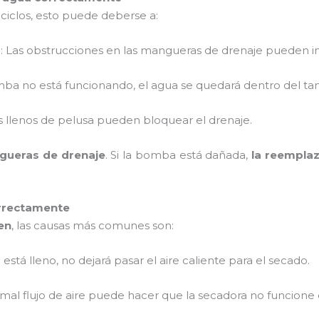
ciclos, esto puede deberse a:
s
: Las obstrucciones en las mangueras de drenaje pueden im
omba no está funcionando, el agua se quedará dentro del t
ros llenos de pelusa pueden bloquear el drenaje.
ngueras de drenaje
. Si la bomba está dañada,
la reempla
rrectamente
en
, las causas más comunes son:
tro está lleno, no dejará pasar el aire caliente para el secado.
l mal flujo de aire puede hacer que la secadora no funcion