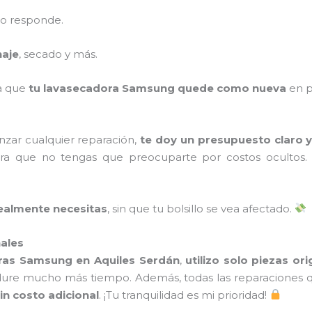
no responde.
naje
, secado y más.
ra que
tu lavasecadora Samsung quede como nueva
en p
zar cualquier reparación,
te doy un presupuesto claro y
a que no tengas que preocuparte por costos ocultos
realmente necesitas
, sin que tu bolsillo se vea afectado.
nales
ras Samsung en Aquiles Serdán
,
utilizo solo piezas ori
ure mucho más tiempo. Además, todas las reparaciones q
sin costo adicional
. ¡Tu tranquilidad es mi prioridad!