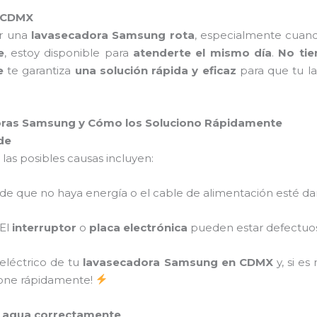
o CDMX
er una
lavasecadora Samsung rota
, especialmente cuand
e
, estoy disponible para
atenderte el mismo día
.
No tie
e
te garantiza
una solución rápida y eficaz
para que tu la
ras Samsung y Cómo los Soluciono Rápidamente
de
, las posibles causas incluyen:
ede que no haya energía o el cable de alimentación esté d
 El
interruptor
o
placa electrónica
pueden estar defectuo
 eléctrico de tu
lavasecadora Samsung en CDMX
y, si es
cione rápidamente!
l agua correctamente