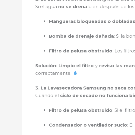
Si el agua
no se drena
bien después de los 
Mangueras bloqueadas o doblada
Bomba de drenaje dañada
: Si la b
Filtro de pelusa obstruido
: Los filt
Solución
:
Limpio el filtro
y
reviso las ma
correctamente.
3. La Lavasecadora Samsung no seca co
Cuando el
ciclo de secado no funciona bi
Filtro de pelusa obstruido
: Si el fil
Condensador o ventilador sucio
: E