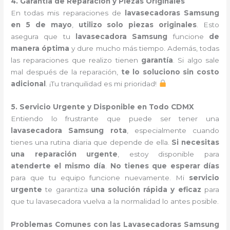
4. Garantía de Reparación y Piezas Originales
En todas mis reparaciones de
lavasecadoras Samsung
en 5 de mayo
,
utilizo solo piezas originales
. Esto
asegura que tu
lavasecadora Samsung
funcione
de
manera óptima
y dure mucho más tiempo. Además, todas
las reparaciones que realizo tienen
garantía
. Si algo sale
mal después de la reparación,
te lo soluciono sin costo
adicional
. ¡Tu tranquilidad es mi prioridad!
5. Servicio Urgente y Disponible en Todo CDMX
Entiendo lo frustrante que puede ser tener una
lavasecadora Samsung rota
, especialmente cuando
tienes una rutina diaria que depende de ella.
Si necesitas
una reparación urgente
, estoy disponible para
atenderte el mismo día
.
No tienes que esperar días
para que tu equipo funcione nuevamente. Mi
servicio
urgente
te garantiza
una solución rápida y eficaz
para
que tu lavasecadora vuelva a la normalidad lo antes posible.
Problemas Comunes con las Lavasecadoras Samsung