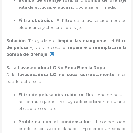
Bomba de drenaje rota
: Si la
bomba de drenaje
está defectuosa, el agua no podrá ser eliminada.
Filtro obstruido
: El
filtro
de la lavasecadora puede
bloquearse y afectar el drenaje.
Solución
: Te ayudaré a
limpiar las mangueras
, el
filtro
de pelusa
y, si es necesario,
repararé o reemplazaré la
bomba de drenaje
.
3. La Lavasecadora LG No Seca Bien la Ropa
Si la
lavasecadora LG no seca correctamente
, esto
puede deberse a:
Filtro de pelusa obstruido
: Un filtro lleno de pelusa
no permite que el aire fluya adecuadamente durante
el ciclo de secado.
Problema con el condensador
: El condensador
puede estar sucio o dañado, impidiendo un secado