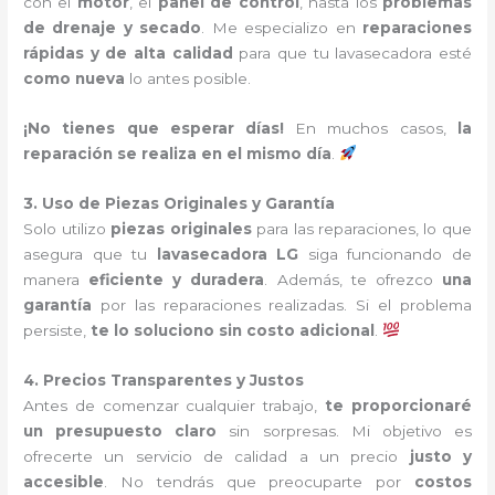
con el
motor
, el
panel de control
, hasta los
problemas
de drenaje y secado
. Me especializo en
reparaciones
rápidas y de alta calidad
para que tu lavasecadora esté
como nueva
lo antes posible.
¡No tienes que esperar días!
En muchos casos,
la
reparación se realiza en el mismo día
.
3. Uso de Piezas Originales y Garantía
Solo utilizo
piezas originales
para las reparaciones, lo que
asegura que tu
lavasecadora LG
siga funcionando de
manera
eficiente y duradera
. Además, te ofrezco
una
garantía
por las reparaciones realizadas. Si el problema
persiste,
te lo soluciono sin costo adicional
.
4. Precios Transparentes y Justos
Antes de comenzar cualquier trabajo,
te proporcionaré
un presupuesto claro
sin sorpresas. Mi objetivo es
ofrecerte un servicio de calidad a un precio
justo y
accesible
. No tendrás que preocuparte por
costos