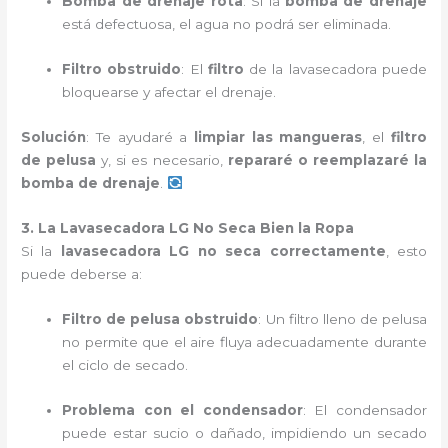
Bomba de drenaje rota
: Si la
bomba de drenaje
está defectuosa, el agua no podrá ser eliminada.
Filtro obstruido
: El
filtro
de la lavasecadora puede
bloquearse y afectar el drenaje.
Solución
: Te ayudaré a
limpiar las mangueras
, el
filtro
de pelusa
y, si es necesario,
repararé o reemplazaré la
bomba de drenaje
.
3. La Lavasecadora LG No Seca Bien la Ropa
Si la
lavasecadora LG no seca correctamente
, esto
puede deberse a:
Filtro de pelusa obstruido
: Un filtro lleno de pelusa
no permite que el aire fluya adecuadamente durante
el ciclo de secado.
Problema con el condensador
: El condensador
puede estar sucio o dañado, impidiendo un secado