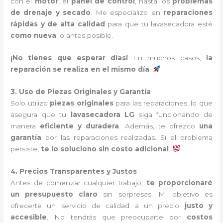
con el
motor
, el
panel de control
, hasta los
problemas
de drenaje y secado
. Me especializo en
reparaciones
rápidas y de alta calidad
para que tu lavasecadora esté
como nueva
lo antes posible.
¡No tienes que esperar días!
En muchos casos,
la
reparación se realiza en el mismo día
.
3. Uso de Piezas Originales y Garantía
Solo utilizo
piezas originales
para las reparaciones, lo que
asegura que tu
lavasecadora LG
siga funcionando de
manera
eficiente y duradera
. Además, te ofrezco
una
garantía
por las reparaciones realizadas. Si el problema
persiste,
te lo soluciono sin costo adicional
.
4. Precios Transparentes y Justos
Antes de comenzar cualquier trabajo,
te proporcionaré
un presupuesto claro
sin sorpresas. Mi objetivo es
ofrecerte un servicio de calidad a un precio
justo y
accesible
. No tendrás que preocuparte por
costos