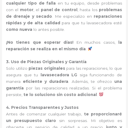
cualquier tipo de falla
en tu equipo, desde problemas
con el
motor
, el
panel de control
, hasta los
problemas
de drenaje y secado
. Me especializo en
reparaciones
rápidas y de alta calidad
para que tu lavasecadora esté
como nueva
lo antes posible.
¡No tienes que esperar días!
En muchos casos,
la
reparación se realiza en el mismo día
.
3. Uso de Piezas Originales y Garantía
Solo utilizo
piezas originales
para las reparaciones, lo que
asegura que tu
lavasecadora LG
siga funcionando de
manera
eficiente y duradera
. Además, te ofrezco
una
garantía
por las reparaciones realizadas. Si el problema
persiste,
te lo soluciono sin costo adicional
.
4. Precios Transparentes y Justos
Antes de comenzar cualquier trabajo,
te proporcionaré
un presupuesto claro
sin sorpresas. Mi objetivo es
ofrecerte un servicio de calidad a un precio
justo y