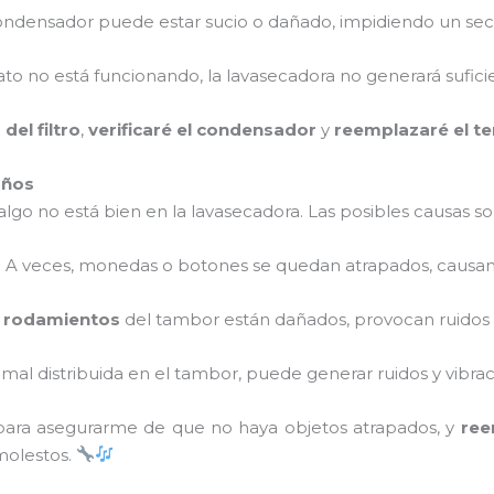
condensador puede estar sucio o dañado, impidiendo un sec
tato no está funcionando, la lavasecadora no generará sufici
del filtro
,
verificaré el condensador
y
reemplazaré el t
años
lgo no está bien en la lavasecadora. Las posibles causas so
: A veces, monedas o botones se quedan atrapados, causan
s
rodamientos
del tambor están dañados, provocan ruidos d
tá mal distribuida en el tambor, puede generar ruidos y vibra
ara asegurarme de que no haya objetos atrapados, y
ree
molestos.