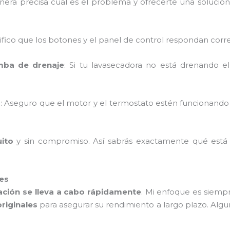
ra precisa cuál es el problema y ofrecerte una solución c
rifico que los botones y el panel de control respondan cor
mba de drenaje
: Si tu lavasecadora no está drenando e
o
: Aseguro que el motor y el termostato estén funcionand
uito
y sin compromiso. Así sabrás exactamente qué está
les
ación se lleva a cabo rápidamente
. Mi enfoque es siem
originales
para asegurar su rendimiento a largo plazo. Al