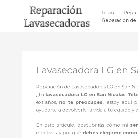
Ir
al
Inicio
Repar
contenido
Reparacion de 
Lavasecadora LG en Sa
Reparación de Lavasecadoras LG en San Nic
¿Tu
lavasecadora LG en San Nicolás Tet
extraños,
no te preocupes
, ¡estoy aquí 
ayudarte a devolverle la vida a tu equipo y
En este artículo, descubrirás cómo mi
se
efectivas, y por qué
debes elegirme como 