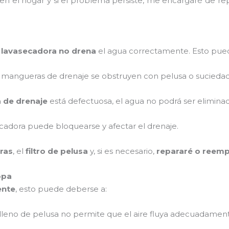
 en el hogar y si el problema persiste, me encargaré de r
a lavasecadora no drena
el agua correctamente. Esto pued
as mangueras de drenaje se obstruyen con pelusa o suciedad
de drenaje
está defectuosa, el agua no podrá ser eliminad
cadora puede bloquearse y afectar el drenaje.
ras
, el
filtro de pelusa
y, si es necesario,
repararé o reemp
opa
ente
, esto puede deberse a:
ro lleno de pelusa no permite que el aire fluya adecuadamen