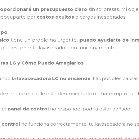
roporcionaré un presupuesto claro
sin sorpresas. Mi obje
preocuparte por
costos ocultos
o cargos inesperados.
mpo
elco
tiene un problema urgente, ¡
puedo ayudarte de in
 que es tener tu lavasecadora en funcionamiento.
ras LG y Cómo Puedo Arreglarlos
ando la
lavasecadora LG no enciende
. Las posibles causas
de ser que el cable esté desconectado o el interruptor de
Si el
panel de control
no responde, podría estar dañado.
 control
no funciona correctamente, tu lavasecadora no s