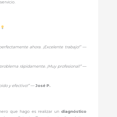
ervicio.
perfectamente ahora. ¡Excelente trabajo!”
—
 problema rápidamente. ¡Muy profesional!”
—
ido y efectivo!”
—
José P.
imero que hago es realizar un
diagnóstico