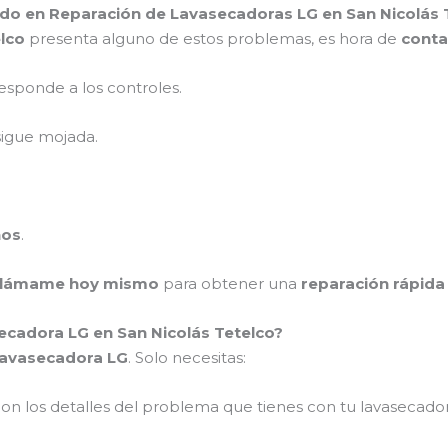
ado en Reparación de Lavasecadoras LG en San Nicolás 
lco
presenta alguno de estos problemas, es hora de
cont
esponde a los controles.
sigue mojada.
ños
.
llámame hoy mismo
para obtener una
reparación rápida
cadora LG en San Nicolás Tetelco?
lavasecadora LG
. Solo necesitas:
on los detalles del problema que tienes con tu lavasecador