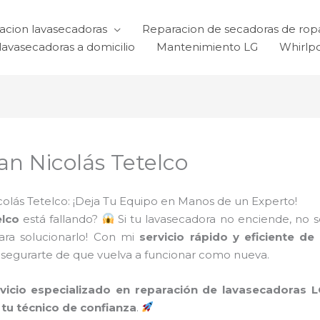
acion lavasecadoras
Reparacion de secadoras de rop
lavasecadoras a domicilio
Mantenimiento LG
Whirlp
n Nicolás Tetelco
olás Tetelco: ¡Deja Tu Equipo en Manos de un Experto!
elco
está fallando?
Si tu lavasecadora no enciende, no 
para solucionarlo! Con mi
servicio rápido y eficiente d
 asegurarte de que vuelva a funcionar como nueva.
rvicio especializado en reparación de lavasecadoras
tu técnico de confianza
.