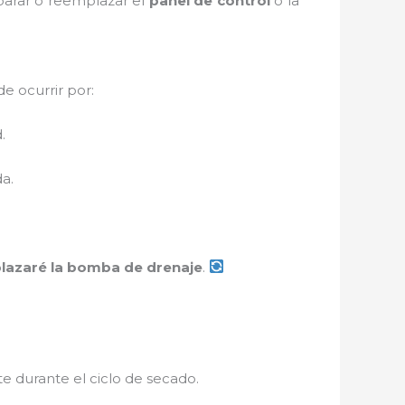
eparar o reemplazar el
panel de control
o la
e ocurrir por:
.
a.
lazaré la bomba de drenaje
.
te durante el ciclo de secado.