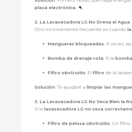
Solución
: Primero reviso que haya energía
placa electrónica
.
2. La Lavasecadora LG No Drena el Agua
Otro inconveniente frecuente es cuando
l
Mangueras bloqueadas
: A veces, l
Bomba de drenaje rota
: Si la
bomba 
Filtro obstruido
: El
filtro
de la lavase
Solución
: Te ayudaré a
limpiar las mangue
3. La Lavasecadora LG No Seca Bien la R
Si la
lavasecadora LG no seca correctam
Filtro de pelusa obstruido
: Un filt