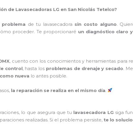
ción de Lavasecadoras LG en San Nicolás Tetelco?
l problema
de tu lavasecadora
sin costo alguno
. Quie
 cómo proceder. Te proporcionaré
un diagnóstico claro 
CDMX
, cuento con los conocimientos y herramientas para r
e control
, hasta los
problemas de drenaje y secado
. Me
como nueva
lo antes posible.
asos,
la reparación se realiza en el mismo día
.
raciones, lo que asegura que tu
lavasecadora LG
siga fu
paraciones realizadas. Si el problema persiste,
te lo soluci