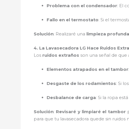
Problema con el condensador
: El 
Fallo en el termostato
: Si el termos
Solución
: Realizaré una
limpieza profunda 
4. La Lavasecadora LG Hace Ruidos Extr
Los
ruidos extraños
son una señal de que a
Elementos atrapados en el tambor
Desgaste de los rodamientos
: Si lo
Desbalance de carga
: Si la ropa es
Solución
:
Revisaré y limpiaré el tambor
p
para que tu lavasecadora quede sin ruidos 