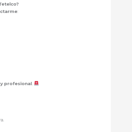
Tetelco?
actarme
:
 y profesional
.
a.