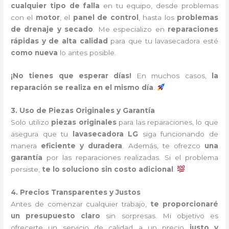
cualquier tipo de falla
en tu equipo, desde problemas
con el
motor
, el
panel de control
, hasta los
problemas
de drenaje y secado
. Me especializo en
reparaciones
rápidas y de alta calidad
para que tu lavasecadora esté
como nueva
lo antes posible.
¡No tienes que esperar días!
En muchos casos,
la
reparación se realiza en el mismo día
.
3. Uso de Piezas Originales y Garantía
Solo utilizo
piezas originales
para las reparaciones, lo que
asegura que tu
lavasecadora LG
siga funcionando de
manera
eficiente y duradera
. Además, te ofrezco
una
garantía
por las reparaciones realizadas. Si el problema
persiste,
te lo soluciono sin costo adicional
.
4. Precios Transparentes y Justos
Antes de comenzar cualquier trabajo,
te proporcionaré
un presupuesto claro
sin sorpresas. Mi objetivo es
ofrecerte un servicio de calidad a un precio
justo y