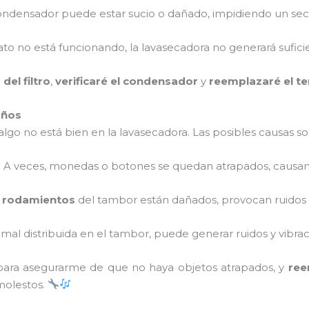
condensador puede estar sucio o dañado, impidiendo un sec
tato no está funcionando, la lavasecadora no generará sufici
del filtro
,
verificaré el condensador
y
reemplazaré el t
años
lgo no está bien en la lavasecadora. Las posibles causas so
: A veces, monedas o botones se quedan atrapados, causan
s
rodamientos
del tambor están dañados, provocan ruidos d
tá mal distribuida en el tambor, puede generar ruidos y vibra
ara asegurarme de que no haya objetos atrapados, y
ree
molestos.