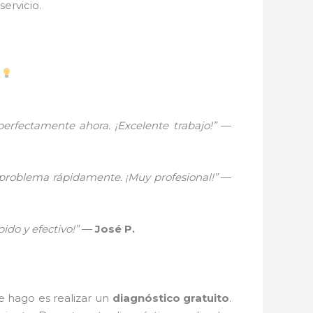
ervicio.
perfectamente ahora. ¡Excelente trabajo!”
—
 problema rápidamente. ¡Muy profesional!”
—
ido y efectivo!”
—
José P.
e hago es realizar un
diagnóstico gratuito
.