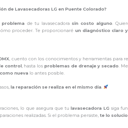
ción de Lavasecadoras LG en Puente Colorado?
l problema
de tu lavasecadora
sin costo alguno
. Quie
 cómo proceder. Te proporcionaré
un diagnóstico claro 
CDMX
, cuento con los conocimientos y herramientas para r
e control
, hasta los
problemas de drenaje y secado
. Me
como nueva
lo antes posible.
asos,
la reparación se realiza en el mismo día
.
raciones, lo que asegura que tu
lavasecadora LG
siga fu
paraciones realizadas. Si el problema persiste,
te lo soluci