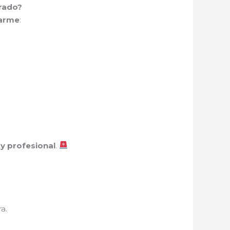
rado?
arme
:
 y profesional
.
a.