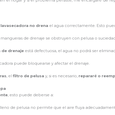
 en el hogar y si el problema persiste, me encargaré de r
a lavasecadora no drena
el agua correctamente. Esto pued
as mangueras de drenaje se obstruyen con pelusa o suciedad
de drenaje
está defectuosa, el agua no podrá ser eliminad
cadora puede bloquearse y afectar el drenaje.
ras
, el
filtro de pelusa
y, si es necesario,
repararé o reemp
opa
ente
, esto puede deberse a:
ro lleno de pelusa no permite que el aire fluya adecuadamen