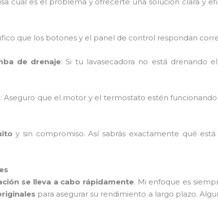
cuál es el problema y ofrecerte una solución clara y efici
rifico que los botones y el panel de control respondan cor
mba de drenaje
: Si tu lavasecadora no está drenando e
o
: Aseguro que el motor y el termostato estén funcionand
uito
y sin compromiso. Así sabrás exactamente qué está
les
ación se lleva a cabo rápidamente
. Mi enfoque es siem
originales
para asegurar su rendimiento a largo plazo. Al