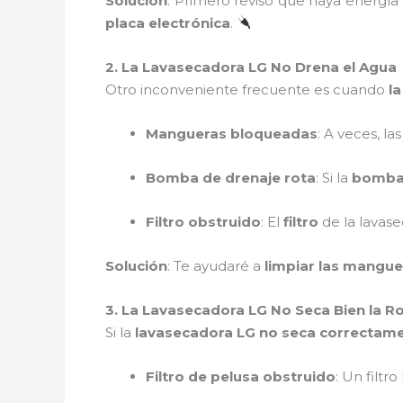
Solución
: Primero reviso que haya energía
placa electrónica
.
2. La Lavasecadora LG No Drena el Agua
Otro inconveniente frecuente es cuando
l
Mangueras bloqueadas
: A veces, l
Bomba de drenaje rota
: Si la
bomba 
Filtro obstruido
: El
filtro
de la lavase
Solución
: Te ayudaré a
limpiar las mangue
3. La Lavasecadora LG No Seca Bien la R
Si la
lavasecadora LG no seca correctam
Filtro de pelusa obstruido
: Un filt