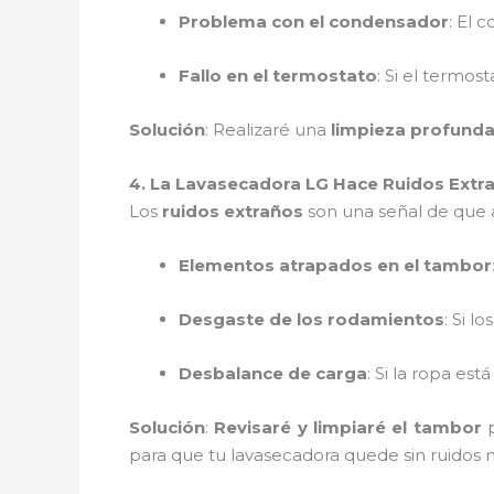
Problema con el condensador
: El 
Fallo en el termostato
: Si el termos
Solución
: Realizaré una
limpieza profunda 
4. La Lavasecadora LG Hace Ruidos Extr
Los
ruidos extraños
son una señal de que a
Elementos atrapados en el tambor
Desgaste de los rodamientos
: Si lo
Desbalance de carga
: Si la ropa es
Solución
:
Revisaré y limpiaré el tambor
p
para que tu lavasecadora quede sin ruidos 