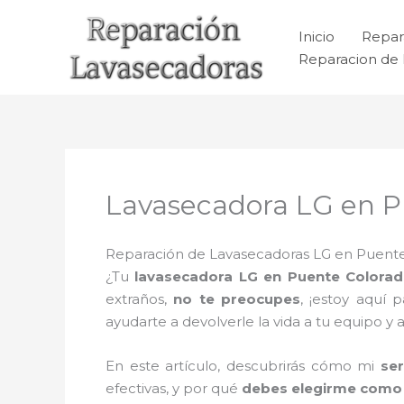
Ir
al
Inicio
Repar
contenido
Reparacion de 
Lavasecadora LG en P
Reparación de Lavasecadoras LG en Puente
¿Tu
lavasecadora LG en Puente Colora
extraños,
no te preocupes
, ¡estoy aquí 
ayudarte a devolverle la vida a tu equipo y
En este artículo, descubrirás cómo mi
se
efectivas, y por qué
debes elegirme como 