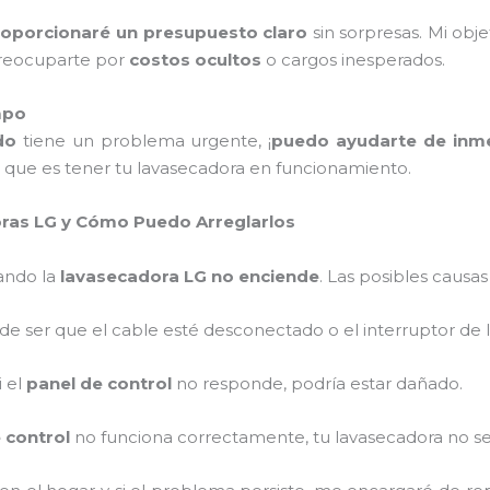
roporcionaré un presupuesto claro
sin sorpresas. Mi obje
preocuparte por
costos ocultos
o cargos inesperados.
mpo
do
tiene un problema urgente, ¡
puedo ayudarte de inm
 que es tener tu lavasecadora en funcionamiento.
ras LG y Cómo Puedo Arreglarlos
ando la
lavasecadora LG no enciende
. Las posibles causas
de ser que el cable esté desconectado o el interruptor de
Si el
panel de control
no responde, podría estar dañado.
 control
no funciona correctamente, tu lavasecadora no s