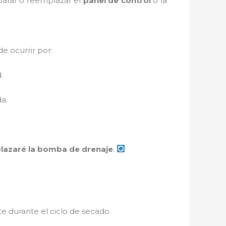
eparar o reemplazar el
panel de control
o la
e ocurrir por:
.
a.
lazaré la bomba de drenaje
.
te durante el ciclo de secado.