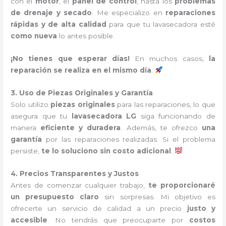
con el
motor
, el
panel de control
, hasta los
problemas
de drenaje y secado
. Me especializo en
reparaciones
rápidas y de alta calidad
para que tu lavasecadora esté
como nueva
lo antes posible.
¡No tienes que esperar días!
En muchos casos,
la
reparación se realiza en el mismo día
.
3. Uso de Piezas Originales y Garantía
Solo utilizo
piezas originales
para las reparaciones, lo que
asegura que tu
lavasecadora LG
siga funcionando de
manera
eficiente y duradera
. Además, te ofrezco
una
garantía
por las reparaciones realizadas. Si el problema
persiste,
te lo soluciono sin costo adicional
.
4. Precios Transparentes y Justos
Antes de comenzar cualquier trabajo,
te proporcionaré
un presupuesto claro
sin sorpresas. Mi objetivo es
ofrecerte un servicio de calidad a un precio
justo y
accesible
. No tendrás que preocuparte por
costos