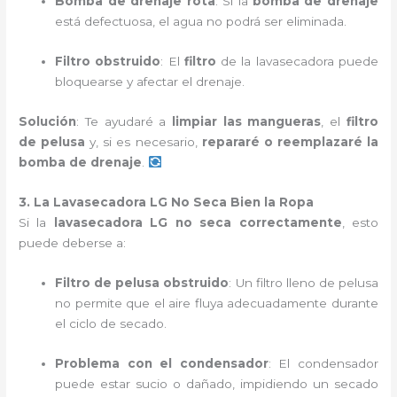
Bomba de drenaje rota
: Si la
bomba de drenaje
está defectuosa, el agua no podrá ser eliminada.
Filtro obstruido
: El
filtro
de la lavasecadora puede
bloquearse y afectar el drenaje.
Solución
: Te ayudaré a
limpiar las mangueras
, el
filtro
de pelusa
y, si es necesario,
repararé o reemplazaré la
bomba de drenaje
.
3. La Lavasecadora LG No Seca Bien la Ropa
Si la
lavasecadora LG no seca correctamente
, esto
puede deberse a:
Filtro de pelusa obstruido
: Un filtro lleno de pelusa
no permite que el aire fluya adecuadamente durante
el ciclo de secado.
Problema con el condensador
: El condensador
puede estar sucio o dañado, impidiendo un secado