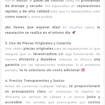
con el
motor
, el
panel de control
, hasta los
problemas
de drenaje y secado
. Me especializo en
reparaciones
rápidas y de alta calidad
para que tu lavasecadora esté
como nueva
lo antes posible.
¡No tienes que esperar días!
En muchos casos,
la
reparación se realiza en el mismo día
.
3. Uso de Piezas Originales y Garantía
Solo utilizo
piezas originales
para las reparaciones, lo que
asegura que tu
lavasecadora LG
siga funcionando de
manera
eficiente y duradera
. Además, te ofrezco
una
garantía
por las reparaciones realizadas. Si el problema
persiste,
te lo soluciono sin costo adicional
.
4. Precios Transparentes y Justos
Antes de comenzar cualquier trabajo,
te proporcionaré
un presupuesto claro
sin sorpresas. Mi objetivo es
ofrecerte un servicio de calidad a un precio
justo y
accesible
. No tendrás que preocuparte por
costos