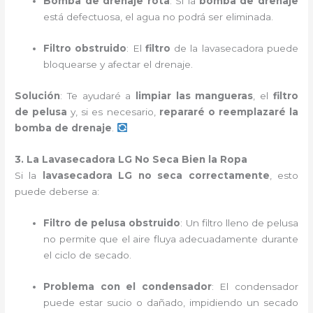
Bomba de drenaje rota
: Si la
bomba de drenaje
está defectuosa, el agua no podrá ser eliminada.
Filtro obstruido
: El
filtro
de la lavasecadora puede
bloquearse y afectar el drenaje.
Solución
: Te ayudaré a
limpiar las mangueras
, el
filtro
de pelusa
y, si es necesario,
repararé o reemplazaré la
bomba de drenaje
.
3. La Lavasecadora LG No Seca Bien la Ropa
Si la
lavasecadora LG no seca correctamente
, esto
puede deberse a:
Filtro de pelusa obstruido
: Un filtro lleno de pelusa
no permite que el aire fluya adecuadamente durante
el ciclo de secado.
Problema con el condensador
: El condensador
puede estar sucio o dañado, impidiendo un secado