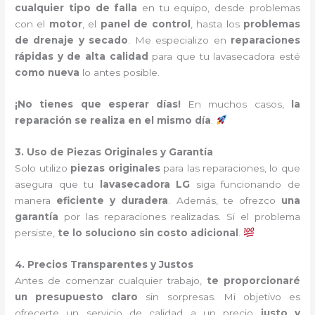
cualquier tipo de falla
en tu equipo, desde problemas
con el
motor
, el
panel de control
, hasta los
problemas
de drenaje y secado
. Me especializo en
reparaciones
rápidas y de alta calidad
para que tu lavasecadora esté
como nueva
lo antes posible.
¡No tienes que esperar días!
En muchos casos,
la
reparación se realiza en el mismo día
.
3. Uso de Piezas Originales y Garantía
Solo utilizo
piezas originales
para las reparaciones, lo que
asegura que tu
lavasecadora LG
siga funcionando de
manera
eficiente y duradera
. Además, te ofrezco
una
garantía
por las reparaciones realizadas. Si el problema
persiste,
te lo soluciono sin costo adicional
.
4. Precios Transparentes y Justos
Antes de comenzar cualquier trabajo,
te proporcionaré
un presupuesto claro
sin sorpresas. Mi objetivo es
ofrecerte un servicio de calidad a un precio
justo y