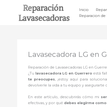
Ir
al
Inicio
Repar
contenido
Reparacion de 
Lavasecadora LG en G
Reparación de Lavasecadoras LG en Guerrer
¿Tu
lavasecadora LG en Guerrero
está fa
te preocupes
, ¡estoy aquí para solucion
devolverle la vida a tu equipo y asegurarte
En este artículo, descubrirás cómo mi
se
efectivas, y por qué
debes elegirme como 