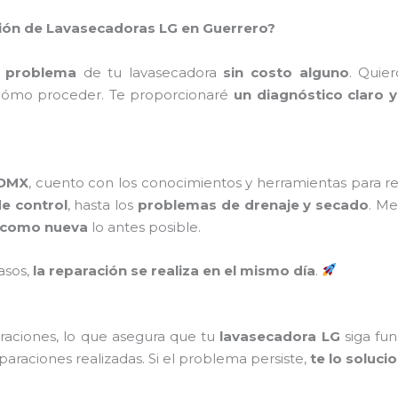
ción de Lavasecadoras LG en Guerrero?
l problema
de tu lavasecadora
sin costo alguno
. Quie
 cómo proceder. Te proporcionaré
un diagnóstico claro 
CDMX
, cuento con los conocimientos y herramientas para r
e control
, hasta los
problemas de drenaje y secado
. Me
como nueva
lo antes posible.
asos,
la reparación se realiza en el mismo día
.
raciones, lo que asegura que tu
lavasecadora LG
siga fu
paraciones realizadas. Si el problema persiste,
te lo soluci