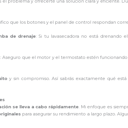
l problema y ofrecerte una solución clara y eficiente. Dura
rifico que los botones y el panel de control respondan cor
mba de drenaje
: Si tu lavasecadora no está drenando e
o
: Aseguro que el motor y el termostato estén funcionand
uito
y sin compromiso. Así sabrás exactamente qué está
les
ación se lleva a cabo rápidamente
. Mi enfoque es siem
originales
para asegurar su rendimiento a largo plazo. Al