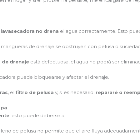
 en el hogar y si el problema persiste, me encargaré de r
a lavasecadora no drena
el agua correctamente. Esto pued
as mangueras de drenaje se obstruyen con pelusa o suciedad
de drenaje
está defectuosa, el agua no podrá ser eliminad
cadora puede bloquearse y afectar el drenaje.
ras
, el
filtro de pelusa
y, si es necesario,
repararé o reemp
opa
ente
, esto puede deberse a:
ro lleno de pelusa no permite que el aire fluya adecuadamen