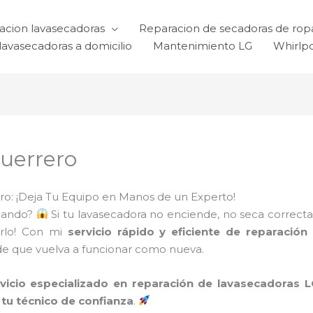
acion lavasecadoras
Reparacion de secadoras de rop
lavasecadoras a domicilio
Mantenimiento LG
Whirlp
uerrero
o: ¡Deja Tu Equipo en Manos de un Experto!
llando?
Si tu lavasecadora no enciende, no seca correct
arlo! Con mi
servicio rápido y eficiente de reparació
 de que vuelva a funcionar como nueva.
rvicio especializado en reparación de lavasecadoras
tu técnico de confianza
.