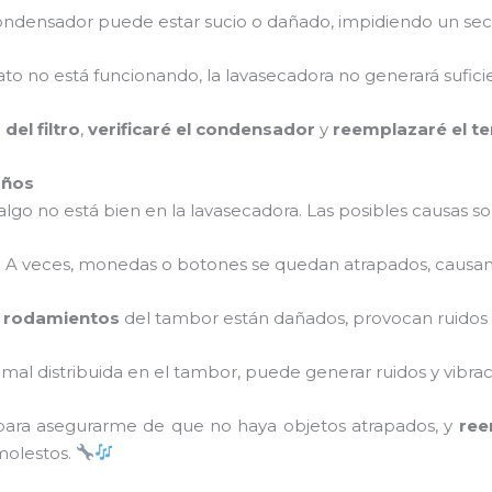
condensador puede estar sucio o dañado, impidiendo un sec
tato no está funcionando, la lavasecadora no generará sufici
del filtro
,
verificaré el condensador
y
reemplazaré el t
años
lgo no está bien en la lavasecadora. Las posibles causas so
: A veces, monedas o botones se quedan atrapados, causan
s
rodamientos
del tambor están dañados, provocan ruidos d
tá mal distribuida en el tambor, puede generar ruidos y vibra
ara asegurarme de que no haya objetos atrapados, y
ree
molestos.