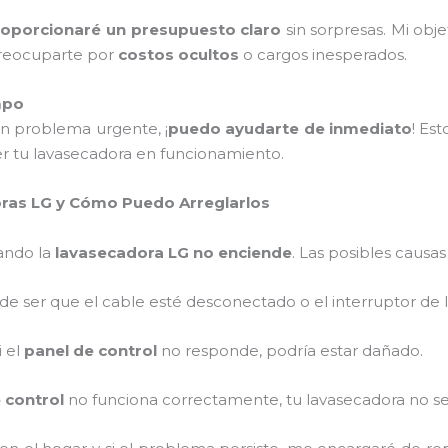
roporcionaré un presupuesto claro
sin sorpresas. Mi obje
preocuparte por
costos ocultos
o cargos inesperados.
mpo
n problema urgente, ¡
puedo ayudarte de inmediato
! Es
r tu lavasecadora en funcionamiento.
ras LG y Cómo Puedo Arreglarlos
ando la
lavasecadora LG no enciende
. Las posibles causas
de ser que el cable esté desconectado o el interruptor de
Si el
panel de control
no responde, podría estar dañado.
 control
no funciona correctamente, tu lavasecadora no s