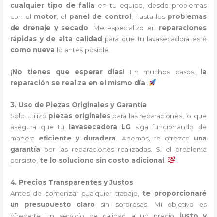
cualquier tipo de falla
en tu equipo, desde problemas
con el
motor
, el
panel de control
, hasta los
problemas
de drenaje y secado
. Me especializo en
reparaciones
rápidas y de alta calidad
para que tu lavasecadora esté
como nueva
lo antes posible.
¡No tienes que esperar días!
En muchos casos,
la
reparación se realiza en el mismo día
.
3. Uso de Piezas Originales y Garantía
Solo utilizo
piezas originales
para las reparaciones, lo que
asegura que tu
lavasecadora LG
siga funcionando de
manera
eficiente y duradera
. Además, te ofrezco
una
garantía
por las reparaciones realizadas. Si el problema
persiste,
te lo soluciono sin costo adicional
.
4. Precios Transparentes y Justos
Antes de comenzar cualquier trabajo,
te proporcionaré
un presupuesto claro
sin sorpresas. Mi objetivo es
ofrecerte un servicio de calidad a un precio
justo y