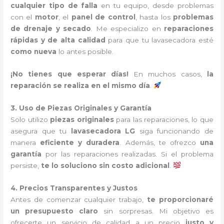
cualquier tipo de falla
en tu equipo, desde problemas
con el
motor
, el
panel de control
, hasta los
problemas
de drenaje y secado
. Me especializo en
reparaciones
rápidas y de alta calidad
para que tu lavasecadora esté
como nueva
lo antes posible.
¡No tienes que esperar días!
En muchos casos,
la
reparación se realiza en el mismo día
.
3. Uso de Piezas Originales y Garantía
Solo utilizo
piezas originales
para las reparaciones, lo que
asegura que tu
lavasecadora LG
siga funcionando de
manera
eficiente y duradera
. Además, te ofrezco
una
garantía
por las reparaciones realizadas. Si el problema
persiste,
te lo soluciono sin costo adicional
.
4. Precios Transparentes y Justos
Antes de comenzar cualquier trabajo,
te proporcionaré
un presupuesto claro
sin sorpresas. Mi objetivo es
ofrecerte un servicio de calidad a un precio
justo y