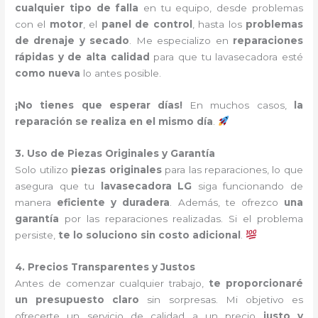
cualquier tipo de falla
en tu equipo, desde problemas
con el
motor
, el
panel de control
, hasta los
problemas
de drenaje y secado
. Me especializo en
reparaciones
rápidas y de alta calidad
para que tu lavasecadora esté
como nueva
lo antes posible.
¡No tienes que esperar días!
En muchos casos,
la
reparación se realiza en el mismo día
.
3. Uso de Piezas Originales y Garantía
Solo utilizo
piezas originales
para las reparaciones, lo que
asegura que tu
lavasecadora LG
siga funcionando de
manera
eficiente y duradera
. Además, te ofrezco
una
garantía
por las reparaciones realizadas. Si el problema
persiste,
te lo soluciono sin costo adicional
.
4. Precios Transparentes y Justos
Antes de comenzar cualquier trabajo,
te proporcionaré
un presupuesto claro
sin sorpresas. Mi objetivo es
ofrecerte un servicio de calidad a un precio
justo y