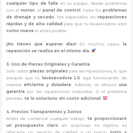
cualquier tipo de falla
en tu equipo, desde problemas
con el
motor
, el
panel de control
, hasta los
problemas
de drenaje y secado
. Me especializo en
reparaciones
rápidas y de alta calidad
para que tu lavasecadora esté
como nueva
lo antes posible.
¡No tienes que esperar días!
En muchos casos,
la
reparación se realiza en el mismo día
.
3. Uso de Piezas Originales y Garantía
Solo utilizo
piezas originales
para las reparaciones, lo que
asegura que tu
lavasecadora LG
siga funcionando de
manera
eficiente y duradera
. Además, te ofrezco
una
garantía
por las reparaciones realizadas. Si el problema
persiste,
te lo soluciono sin costo adicional
.
4. Precios Transparentes y Justos
Antes de comenzar cualquier trabajo,
te proporcionaré
un presupuesto claro
sin sorpresas. Mi objetivo es
ofrecerte un servicio de calidad a un precio
justo y