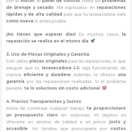
con el
motor
, el
panel de control
, hasta los
problemas
de drenaje y secado
. Me especializo en
reparaciones
rápidas y de alta calidad
para que tu lavasecadora esté
como nueva
lo antes posible.
¡No tienes que esperar días!
En muchos casos,
la
reparación se realiza en el mismo día
.
3. Uso de Piezas Originales y Garantía
Solo utilizo
piezas originales
para las reparaciones, lo que
asegura que tu
lavasecadora LG
siga funcionando de
manera
eficiente y duradera
. Además, te ofrezco
una
garantía
por las reparaciones realizadas. Si el problema
persiste,
te lo soluciono sin costo adicional
.
4. Precios Transparentes y Justos
Antes de comenzar cualquier trabajo,
te proporcionaré
un presupuesto claro
sin sorpresas. Mi objetivo es
ofrecerte un servicio de calidad a un precio
justo y
accesible
. No tendrás que preocuparte por
costos