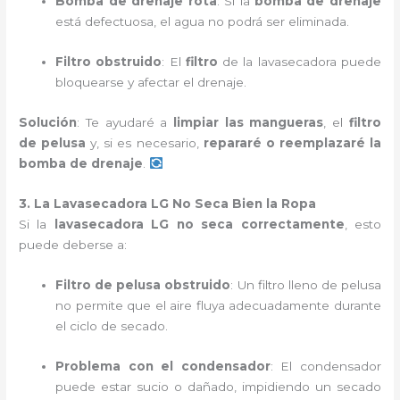
Bomba de drenaje rota
: Si la
bomba de drenaje
está defectuosa, el agua no podrá ser eliminada.
Filtro obstruido
: El
filtro
de la lavasecadora puede
bloquearse y afectar el drenaje.
Solución
: Te ayudaré a
limpiar las mangueras
, el
filtro
de pelusa
y, si es necesario,
repararé o reemplazaré la
bomba de drenaje
.
3. La Lavasecadora LG No Seca Bien la Ropa
Si la
lavasecadora LG no seca correctamente
, esto
puede deberse a:
Filtro de pelusa obstruido
: Un filtro lleno de pelusa
no permite que el aire fluya adecuadamente durante
el ciclo de secado.
Problema con el condensador
: El condensador
puede estar sucio o dañado, impidiendo un secado