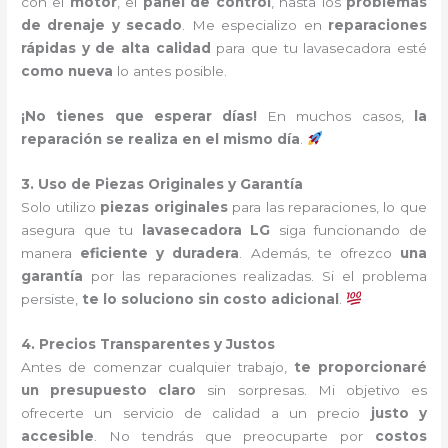
con el
motor
, el
panel de control
, hasta los
problemas
de drenaje y secado
. Me especializo en
reparaciones
rápidas y de alta calidad
para que tu lavasecadora esté
como nueva
lo antes posible.
¡No tienes que esperar días!
En muchos casos,
la
reparación se realiza en el mismo día
.
3. Uso de Piezas Originales y Garantía
Solo utilizo
piezas originales
para las reparaciones, lo que
asegura que tu
lavasecadora LG
siga funcionando de
manera
eficiente y duradera
. Además, te ofrezco
una
garantía
por las reparaciones realizadas. Si el problema
persiste,
te lo soluciono sin costo adicional
.
4. Precios Transparentes y Justos
Antes de comenzar cualquier trabajo,
te proporcionaré
un presupuesto claro
sin sorpresas. Mi objetivo es
ofrecerte un servicio de calidad a un precio
justo y
accesible
. No tendrás que preocuparte por
costos