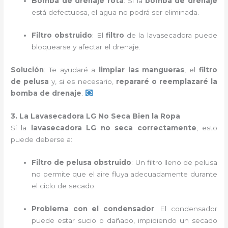
Bomba de drenaje rota
: Si la
bomba de drenaje
está defectuosa, el agua no podrá ser eliminada.
Filtro obstruido
: El
filtro
de la lavasecadora puede
bloquearse y afectar el drenaje.
Solución
: Te ayudaré a
limpiar las mangueras
, el
filtro
de pelusa
y, si es necesario,
repararé o reemplazaré la
bomba de drenaje
.
3. La Lavasecadora LG No Seca Bien la Ropa
Si la
lavasecadora LG no seca correctamente
, esto
puede deberse a:
Filtro de pelusa obstruido
: Un filtro lleno de pelusa
no permite que el aire fluya adecuadamente durante
el ciclo de secado.
Problema con el condensador
: El condensador
puede estar sucio o dañado, impidiendo un secado