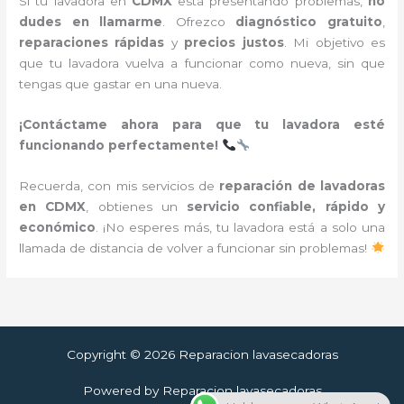
Si tu lavadora en
CDMX
está presentando problemas,
no
dudes en llamarme
. Ofrezco
diagnóstico gratuito
,
reparaciones rápidas
y
precios justos
. Mi objetivo es
que tu lavadora vuelva a funcionar como nueva, sin que
tengas que gastar en una nueva.
¡Contáctame ahora para que tu lavadora esté
funcionando perfectamente!
Recuerda, con mis servicios de
reparación de lavadoras
en CDMX
, obtienes un
servicio confiable, rápido y
económico
. ¡No esperes más, tu lavadora está a solo una
llamada de distancia de volver a funcionar sin problemas!
Copyright © 2026 Reparacion lavasecadoras
Powered by Reparacion lavasecadoras