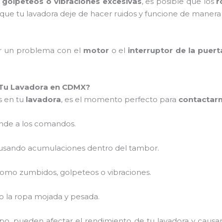
o
golpeteos o vibraciones excesivas
, es posible que los
r
que tu lavadora deje de hacer ruidos y funcione de manera 
r un problema con el
motor
o el
interruptor de la puert
Tu Lavadora en CDMX?
s en tu
lavadora
, es el momento perfecto para
contactar
nde a los comandos.
usando acumulaciones dentro del tambor.
como zumbidos, golpeteos o vibraciones.
do la ropa mojada y pesada.
mpo, pueden afectar el rendimiento de tu lavadora y causa