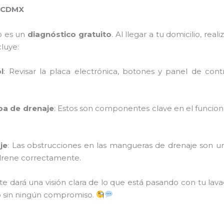
n CDMX
o es un
diagnóstico gratuito
. Al llegar a tu domicilio, re
cluye:
l
: Revisar la placa electrónica, botones y panel de con
ba de drenaje
: Estos son componentes clave en el funciona
je
: Las obstrucciones en las mangueras de drenaje son 
 drene correctamente.
te dará una visión clara de lo que está pasando con tu lav
o sin ningún compromiso.