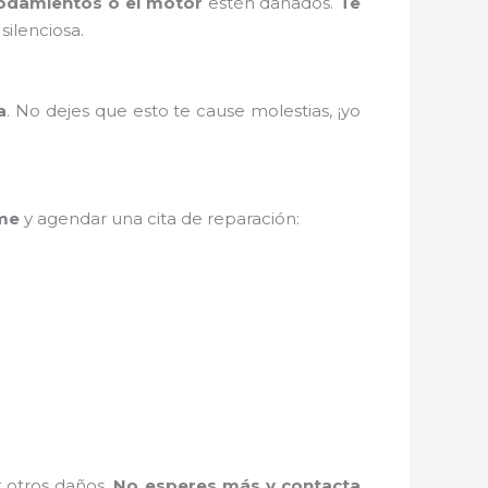
odamientos o el motor
estén dañados.
Te
silenciosa.
a
. No dejes que esto te cause molestias, ¡yo
me
y agendar una cita de reparación:
r otros daños.
No esperes más y contacta