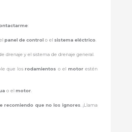
contactarme
:
el
panel de control
o el
sistema eléctrico
.
de drenaje y el sistema de drenaje general.
ble que los
rodamientos
o el
motor
estén
ua
o el
motor
.
te recomiendo que no los ignores
. ¡Llama