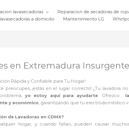
acion lavasecadoras
Reparacion de secadoras de rop
lavasecadoras a domicilio
Mantenimiento LG
Whirlp
es en Extremadura Insurgente
ción Rápida y Confiable para Tu Hogar!
 te preocupes, ¡estás en el lugar correcto! ¿Tu lavadora 
 problema,
yo estoy aquí para ayudarte
. Ofrezco
la
iente y económico
, garantizando que tu electrodoméstico 
ación de Lavadoras en CDMX?
lquier hogar, y cuando fallan, pueden causar mucho