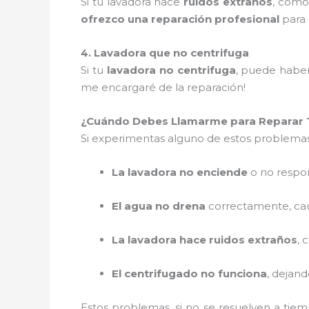
Si tu lavadora hace
ruidos extraños
, com
ofrezco una reparación profesional
para 
4. Lavadora que no centrifuga
Si tu
lavadora no centrifuga
, puede habe
me encargaré de la reparación!
¿Cuándo Debes Llamarme para Reparar 
Si experimentas alguno de estos problema
La lavadora no enciende
o no respo
El agua no drena
correctamente, ca
La lavadora hace ruidos extraños
, 
El centrifugado no funciona
, dejan
Estos problemas, si no se resuelven a tie