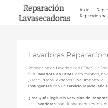
Ir
al
Inicio
Repar
contenido
Reparacion de 
Lavadoras Reparacion
Reparación de Lavadoras en CDMX: ¡La Solu
Si tu
lavadora en CDMX
está fallando, no
¿Hace ruidos extraños? No importa el
Insurgentes
con un
servicio rápido, efic
¿Por Qué Elegir Mis Servicios de Repar
Las
lavadoras
son fundamentales en cua