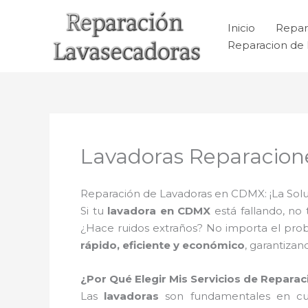
Ir
al
Inicio
Repar
contenido
Reparacion de 
Lavadoras Reparacio
Reparación de Lavadoras en CDMX: ¡La Solu
Si tu
lavadora en CDMX
está fallando, no
¿Hace ruidos extraños? No importa el pr
rápido, eficiente y económico
, garantiza
¿Por Qué Elegir Mis Servicios de Repar
Las
lavadoras
son fundamentales en cua