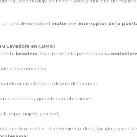
que tu lavadora deje de hacer ruidos y funcione de manera 
r un problema con el
motor
o el
interruptor de la puert
Tu Lavadora en CDMX?
s en tu
lavadora
, es el momento perfecto para
contactar
nde a los comandos.
usando acumulaciones dentro del tambor.
como zumbidos, golpeteos o vibraciones.
do la ropa mojada y pesada.
mpo, pueden afectar el rendimiento de tu lavadora y causa
profesional
.