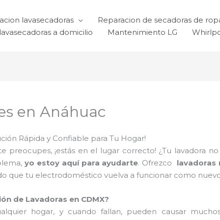
acion lavasecadoras
Reparacion de secadoras de rop
lavasecadoras a domicilio
Mantenimiento LG
Whirlp
nes en Anáhuac
ción Rápida y Confiable para Tu Hogar!
 te preocupes, ¡estás en el lugar correcto! ¿Tu lavadora 
oblema,
yo estoy aquí para ayudarte
. Ofrezco
lavadoras 
ndo que tu electrodoméstico vuelva a funcionar como nuevo
ación de Lavadoras en CDMX?
lquier hogar, y cuando fallan, pueden causar mucho