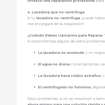
ofrezco una reparación profesional
para 
4. Lavadora que no centrifuga
Si tu
lavadora no centrifuga
, puede habe
me encargaré de la reparación!
¿Cuándo Debes Llamarme para Reparar 
Si experimentas alguno de estos problema
La lavadora no enciende
o no respo
El agua no drena
correctamente, ca
La lavadora hace ruidos extraños
, 
El centrifugado no funciona
, dejan
Estos problemas, si no se resuelven a tie
ahora mismo para una solución rápida y 