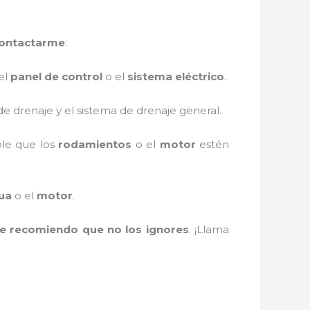
contactarme
:
el
panel de control
o el
sistema eléctrico
.
de drenaje y el sistema de drenaje general.
ble que los
rodamientos
o el
motor
estén
ua
o el
motor
.
te recomiendo que no los ignores
. ¡Llama