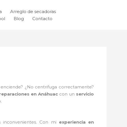
a
Arreglo de secadoras
ool
Blog
Contacto
no enciende? ¿No centrifuga correctamente?
reparaciones en Anáhuac
con un
servicio
.
s inconvenientes. Con mi
experiencia en