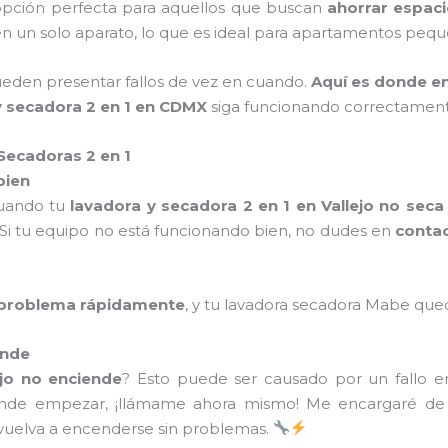
opción perfecta para aquellos que buscan
ahorrar espac
en un solo aparato, lo que es ideal para apartamentos pe
eden presentar fallos de vez en cuando.
Aquí es donde e
y secadora 2 en 1 en CDMX
siga funcionando correctament
Secadoras 2 en 1
bien
uando tu
lavadora y secadora 2 en 1 en Vallejo no sec
 Si tu equipo no está funcionando bien, no dudes en
conta
l problema rápidamente
, y tu lavadora secadora Mabe qu
ende
ejo no enciende
? Esto puede ser causado por un fallo e
dónde empezar, ¡llámame ahora mismo! Me encargaré d
vuelva a encenderse sin problemas.