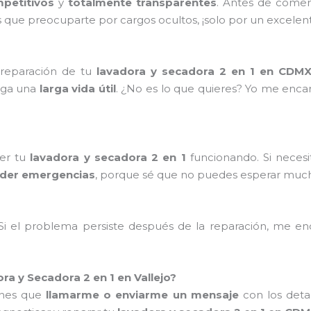
petitivos
y
totalmente transparentes
. Antes de comen
s que preocuparte por cargos ocultos, ¡solo por un excelent
 reparación de tu
lavadora y secadora 2 en 1 en CDM
enga una
larga vida útil
. ¿No es lo que quieres? Yo me enc
ner tu
lavadora y secadora 2 en 1
funcionando. Si neces
nder emergencias
, porque sé que no puedes esperar much
 Si el problema persiste después de la reparación, me e
 y Secadora 2 en 1 en Vallejo?
ienes que
llamarme o enviarme un mensaje
con los detal