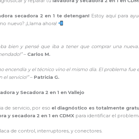
agnosticar y reparar tu
lavadora y secadora 2 en 1 en CD
adora secadora 2 en 1 te detengan!
Estoy aquí para ay
omo nuevo? ¡Llama ahora!
ba bien y pensé que iba a tener que comprar una nueva. Gr
mendado!”
–
Carlos M.
encendía y el técnico vino el mismo día. El problema fue e
el servicio!”
–
Patricia G.
dora y Secadora 2 en 1 en Vallejo
ia de servicio, por eso
el diagnóstico es totalmente gratu
ora y secadora 2 en 1 en CDMX
para identificar el problema 
Placa de control, interruptores, y conectores.