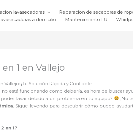
acion lavasecadoras
Reparacion de secadoras de rop
lavasecadoras a domicilio
Mantenimiento LG
Whirlp
en 1 en Vallejo
 Vallejo: ¡Tu Solución Rápida y Confiable!
o
no está funcionando como debería, es hora de buscar ayu
 poder lavar debido a un problema en tu equipo?
¡No t
nómica
. Sigue leyendo para descubrir cómo puedo ayudart
 2 en 1?