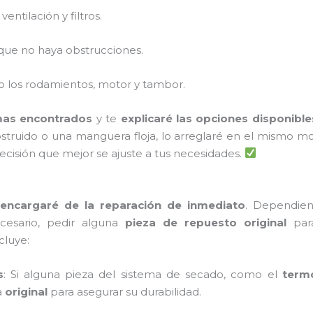
entilación y filtros.
o que no haya obstrucciones.
o los rodamientos, motor y tambor.
as encontrados
y te
explicaré las opciones disponible
struido o una manguera floja, lo arreglaré en el mismo m
cisión que mejor se ajuste a tus necesidades.
encargaré de la reparación de inmediato
. Dependien
ecesario, pedir alguna
pieza de repuesto original
para
cluye:
s
: Si alguna pieza del sistema de secado, como el
term
a
original
para asegurar su durabilidad.