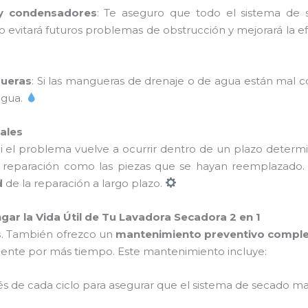
 y condensadores
: Te aseguro que todo el sistema de 
 evitará futuros problemas de obstrucción y mejorará la ef
gueras
: Si las mangueras de drenaje o de agua están mal c
 agua.
nales
Si el problema vuelve a ocurrir dentro de un plazo determ
de reparación como las piezas que se hayan reemplazado.
d
de la reparación a largo plazo.
ar la Vida Útil de Tu Lavadora Secadora 2 en 1
s
. También ofrezco un
mantenimiento preventivo compl
iente por más tiempo. Este mantenimiento incluye:
ués de cada ciclo para asegurar que el sistema de secado m