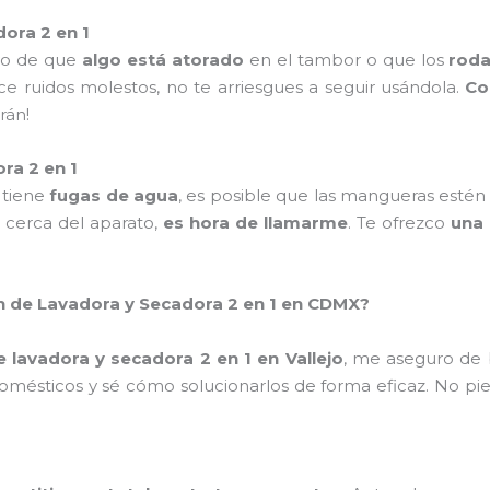
ora 2 en 1
ivo de que
algo está atorado
en el tambor o que los
rod
e ruidos molestos, no te arriesgues a seguir usándola.
Co
rán!
ra 2 en 1
tiene
fugas de agua
, es posible que las mangueras estén
 cerca del aparato,
es hora de llamarme
. Te ofrezco
una 
ón de Lavadora y Secadora 2 en 1 en CDMX?
 lavadora y secadora 2 en 1 en Vallejo
, me aseguro de 
omésticos y sé cómo solucionarlos de forma eficaz. No pi