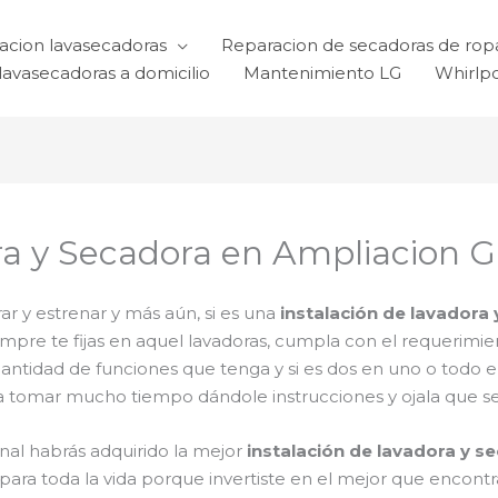
acion lavasecadoras
Reparacion de secadoras de rop
lavasecadoras a domicilio
Mantenimiento LG
Whirlp
ra y Secadora en Ampliacion 
r y estrenar y más aún, si es una
instalación de lavadora
iempre te fijas en aquel lavadoras, cumpla con el requerim
 cantidad de funciones que tenga y si es dos en uno o todo e
a tomar mucho tiempo dándole instrucciones y ojala que sea 
inal habrás adquirido la mejor
instalación de lavadora y s
ara toda la vida porque invertiste en el mejor que encont