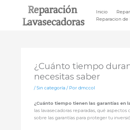
Ir
al
Inicio
Repar
contenido
Reparacion de 
¿Cuánto tiempo duran 
necesitas saber
/
Sin categoría
/ Por
dmccol
¿Cuánto tiempo tienen las garantías en 
las lavasecadoras reparadas, qué aspectos
sobre las garantías para proteger tu invers