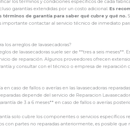
ificar los términos y condiciones específicos de cada fabric
luso garantías extendidas por un costo adicional.
Es reco
s términos de garantía para saber qué cubre y qué no.
S
importante contactar al servicio técnico de inmediato para 
ra los arreglos de lavasecadoras?
eglos de lavasecadoras suele ser de **tres a seis meses**. Es
servicio de reparación. Algunos proveedores ofrecen extensio
ntía y consultar con el técnico o empresa de reparación 
 en caso de fallos o averías en las lavasecadoras reparada
 reparadas depende del servicio de Reparacion Lavasecadora
arantía de 3 a 6 meses** en caso de fallos o averías posterio
ntía solo cubre los componentes o servicios específicos repa
s con partes no reparadas anteriormente, es posible que no