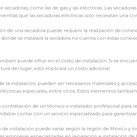
e secadoras, como las de gas y las eléctricas. Las secadora
entras que las secadoras eléctricas solo necesitan una con
ión de una secadora puede requerir la realización de cone
o donde se instalará la secadora no cuenta con estas conexi
mbién puede influir en el costo de instalación. Si se encuent
ura del lugar, esto implicará un costo adicional.
la instalación, pueden ser necesarios materiales y acces
léctricas especiales, entre otros. Estos elementos también 
a contratación de un técnico o instalador profesional para rea
dable contar con un servicio especializado para garantizar u
de instalación puede variar según la región de México y los
ntes empresas especializadas en reparación e instalación d