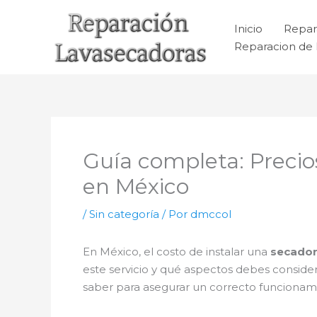
Ir
al
Inicio
Repar
contenido
Reparacion de 
Guía completa: Precios
en México
/
Sin categoría
/ Por
dmccol
En México, el costo de instalar una
secador
este servicio y qué aspectos debes considera
saber para asegurar un correcto funcionam