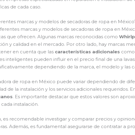
ficas de cada caso.
diferentes marcas y modelos de secadoras de ropa en México
s diferentes marcas y modelos de secadoras de ropa en Méxi
sticas que ofrecen. Algunas marcas reconocidas como
Whirlp
ción y calidad en el mercado. Por otro lado, hay marcas m
tener en cuenta que las
características adicionales
como l
 inteligentes pueden influir en el precio final de una lava
ificativamente dependiendo de la marca, el modelo y las ca
ecadora de ropa en México puede variar dependiendo de dif
dad de la instalación y los servicios adicionales requeridos
canos
. Es importante destacar que estos valores son apro
 cada instalación.
ón, es recomendable investigar y comparar precios y opinio
ras. Además, es fundamental asegurarse de contratar a pr
.